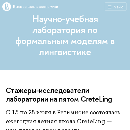
Высшая школа экономики
Меню
Научно-учебная
лаборатория по
формальным моделям в
лингвистике
Стажеры-исследователи
лаборатории на пятом CreteLing
С 15 по 28 июля в Ретимноне состоялась
ежегодная летняя школа CreteLing —