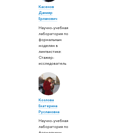
Касенов
Данияр
Ерланович
Научно-учебная
лаборатория по
формальным
моделям в
лингвистике:
Стажер-
исследователь
Козлова
Екатерина
Руслановна
Научно-учебная
лаборатория по
формальным