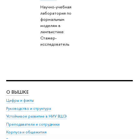
Научно-учебная
лаборатория по
формальным
моделям в
лингвистике:
Стажер-
исследователь
О ВЫШКЕ
ОБ
Цифры и факты
Ли
Руководство и структура
Дов
Устойчивое развитие в НИУ ВШЭ
Ол
Преподаватели и сотрудники
При
Корпуса и общежития
Вы