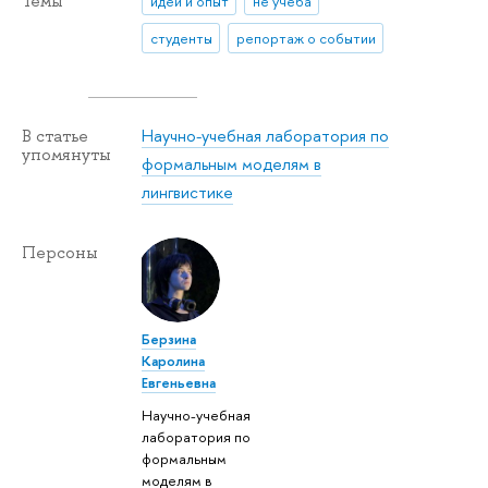
Темы
идеи и опыт
не учеба
студенты
репортаж о событии
Научно-учебная лаборатория по
В статье
упомянуты
формальным моделям в
лингвистике
Персоны
Берзина
Каролина
Евгеньевна
Научно-учебная
лаборатория по
формальным
моделям в