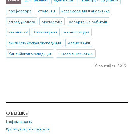
профессора
студенты
исследования и аналитика
взгляд ученого
экспертиза
репортаж о событии
инновации
бакалавриат
магистратура
лингвистическая экспедиция
малые языки
Хантыйская экспедиция
Школа лингвистики
10 сентября 2019
О ВЫШКЕ
ОБ
Цифры и факты
Ли
Руководство и структура
Дов