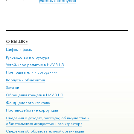
учебных корпусов
О ВЫШКЕ
ОБ
Цифры и факты
Ли
Руководство и структура
Дов
Устойчивое развитие в НИУ ВШЭ
Ол
Преподаватели и сотрудники
При
Корпуса и общежития
Вы
Закупки
При
Обращения граждан в НИУ ВШЭ
Ас
Фонд целевого капитала
До
Противодействие коррупции
Цен
Сведения о доходах, расходах, об имуществе и
Би
обязательствах имущественного характера
Об
Сведения об образовательной организации
Обр