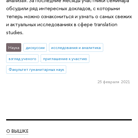
анализа». За последние месяцы участники семинара
обсудили ряд интересных докладов, с которыми
теперь можно ознакомиться и узнать о самых свежих
и актуальных исследованиях в сфере translation
studies.
Наука
дискуссии
исследования и аналитика
взгляд ученого
приглашение к участию
Факультет гуманитарных наук
25 февраля 2021
О ВЫШКЕ
ОБ