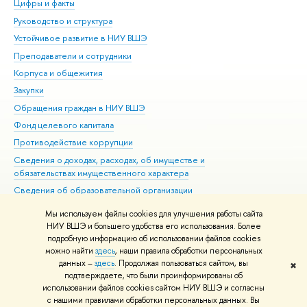
Цифры и факты
Ли
Руководство и структура
Дов
Устойчивое развитие в НИУ ВШЭ
Ол
Преподаватели и сотрудники
При
Корпуса и общежития
Вы
Закупки
При
Обращения граждан в НИУ ВШЭ
Ас
Фонд целевого капитала
До
Противодействие коррупции
Цен
Сведения о доходах, расходах, об имуществе и
Би
обязательствах имущественного характера
Об
Сведения об образовательной организации
Обр
Людям с ограниченными возможностями здоровья
Мы используем файлы cookies для улучшения работы сайта
Единая платежная страница
НИУ ВШЭ и большего удобства его использования. Более
подробную информацию об использовании файлов cookies
Работа в Вышке
можно найти
здесь
, наши правила обработки персональных
данных –
здесь
. Продолжая пользоваться сайтом, вы
✖
Редактору
подтверждаете, что были проинформированы об
© НИУ ВШЭ 1993–2026
Адреса и контакты
Условия использования
использовании файлов cookies сайтом НИУ ВШЭ и согласны
с нашими правилами обработки персональных данных. Вы
материалов
Политика конфиденциальности
Карта сайта