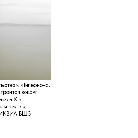
льством «Гиперион»,
троится вокруг
чала X в.
в и циклов,
ор ИКВИА ВШЭ