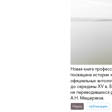
Новая книга профес
посвящена истории 
официальных антолог
до середины XV в. В
не переводившихся 
А.Н. Мещеряков.
Наука
публикации