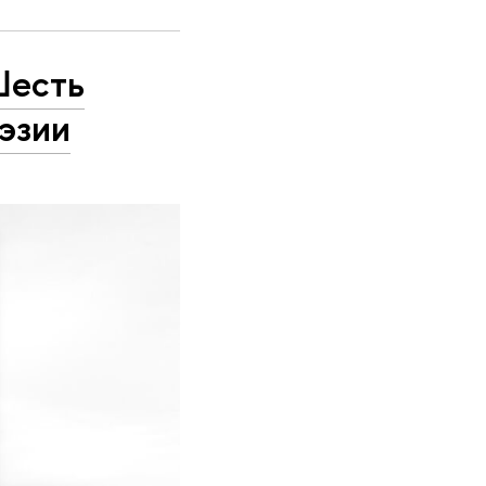
Шесть
эзии