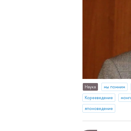
Наука
мы помним
Корееведение
монг
японоведение