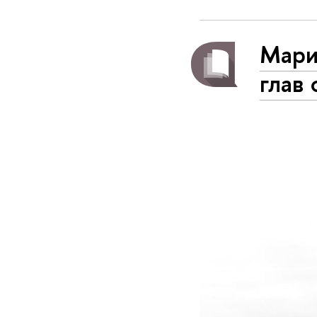
Мари
глав