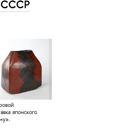
в СССР
ровой
авка японского
му».