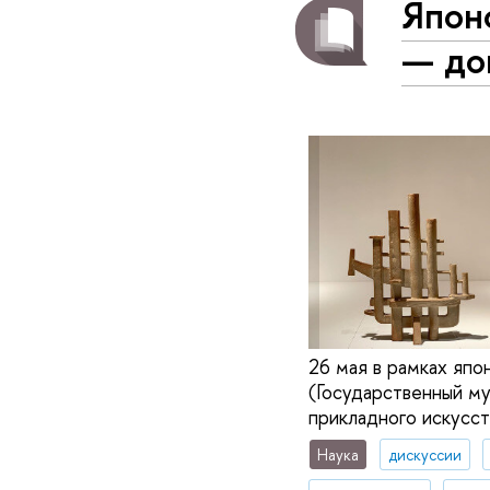
Япон
— до
26 мая в рамках яп
(Государственный му
прикладного искусств
Наука
дискуссии