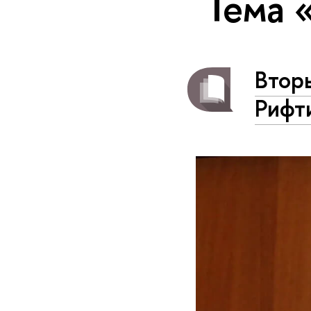
Тема 
Втор
Рифт