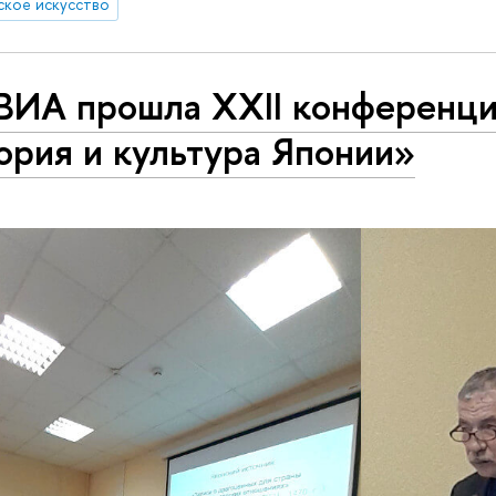
ское искусство
ВИА прошла XXII конференц
ория и культура Японии»