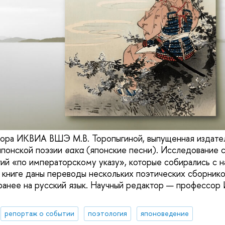
сора ИКВИА ВШЭ М.В. Торопыгиной, выпущенная издате
японской поэзии
(японские песни). Исследование с
вака
ий «по императорскому указу», которые собирались с на
 книге даны переводы нескольких поэтических сборнико
ранее на русский язык. Научный редактор — професс
репортаж о событии
поэтология
японоведение