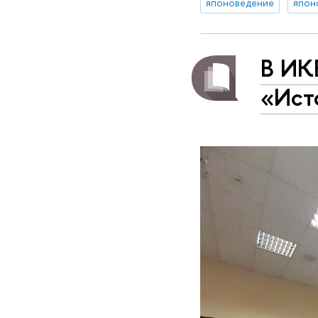
японоведение
япон
В ИК
«Ист