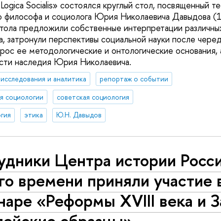
Logica Socialis» состоялся круглый стол, посвященный 
о философа и социолога Юрия Николаевича Давыдова (
стола предложили собственные интерпретации различны
, затронули перспективы социальной науки после черед
рос ее методологические и онтологические основания,
ости наследия Юрия Николаевича.
исследования и аналитика
репортаж о событии
я социологии
советская социология
гия
этика
Ю.Н. Давыдов
удники Центра истории Росс
го времени приняли участие 
наре «Реформы XVIII века и З
пейские образцы»