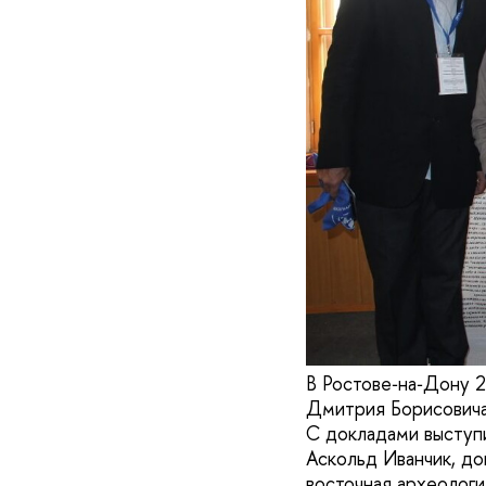
В Ростове‑на‑Дону 2
Дмитрия Борисович
С докладами выступ
Аскольд Иванчик, д
восточная археолог