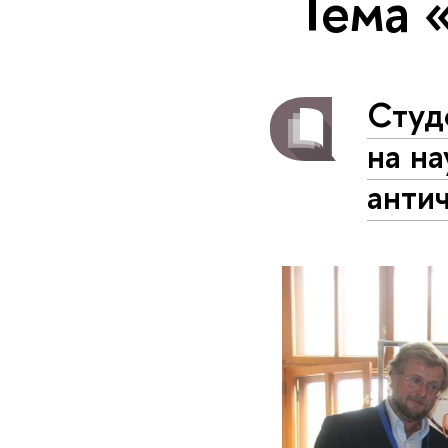
Тема 
Студ
на н
анти