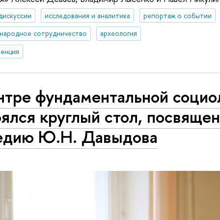
дискуссии
исследования и аналитика
репортаж о событии
народное сотрудничество
археология
енция
тре фун­да­мен­таль­ной соци
оялся круглый стол, посвяще
едию Ю.Н. Давыдова