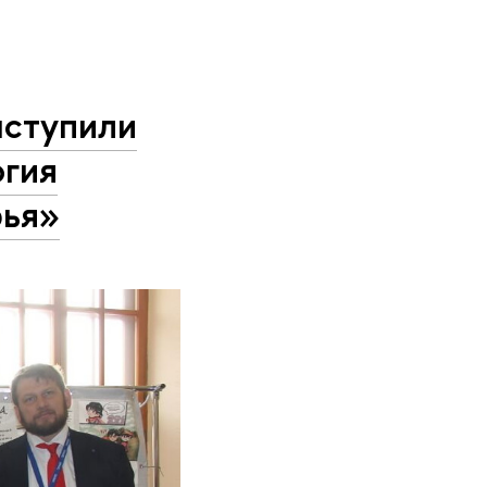
ыступили
огия
рья»