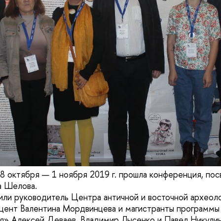
8 октября — 1 ноября 2019 г. прошла конференция, по
а Шелова.
или руководитель Центра античной и восточной архео
оцент Валентина Мордвинцева и магистранты программы
ия» Алексей Деваев, Владимир Лысенко и Павел Никулин