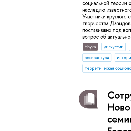
социальной теории «
наследию известног
Участники круглого 
творчества Давыдова
поставивших под воп
вопрос об актуальн
Наука
дискуссии
аспирантура
истори
теоретическая социоло
Сотр
Ново
семи
Евро