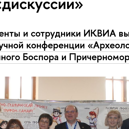
«дискуссии»
енты и сотрудники ИКВИА в
аучной конференции «Археол
чного Боспора и Причерномо