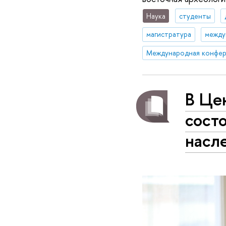
Наука
студенты
магистратура
между
Международная конфер
В Цен
сост
насл