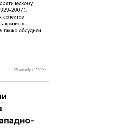
теоретическому
1929-2007).
х аспектов
ы кризисов,
 а также обсудили
23 октября, 2019 г.
ии
в
ападно-