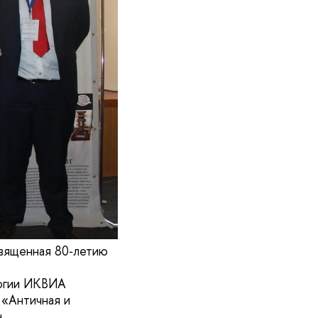
священная 80‑летию
логии ИКВИА
 «Античная и
.