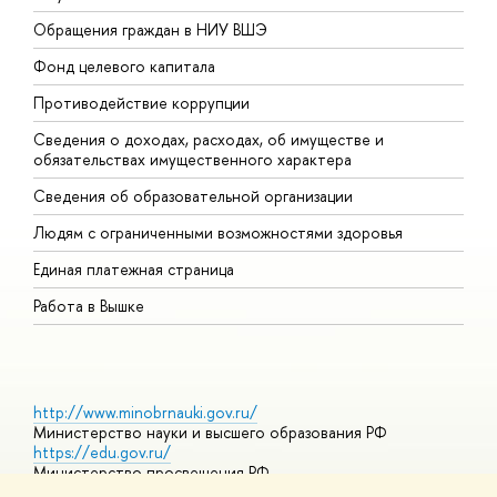
Обращения граждан в НИУ ВШЭ
А
Фонд целевого капитала
Д
Противодействие коррупции
Ц
Сведения о доходах, расходах, об имуществе и
Б
обязательствах имущественного характера
О
Сведения об образовательной организации
О
Людям с ограниченными возможностями здоровья
Единая платежная страница
Работа в Вышке
http://www.minobrnauki.gov.ru/
Министерство науки и высшего образования РФ
https://edu.gov.ru/
Министерство просвещения РФ
https://elearning.hse.ru/mooc