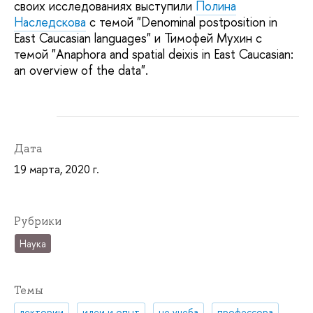
своих исследованиях выступили
Полина
Наследскова
с темой "Denominal postposition in
East Caucasian languages" и Тимофей Мухин с
темой "Anaphora and spatial deixis in East Caucasian:
an overview of the data".
Дата
19 марта, 2020 г.
Рубрики
Наука
Темы
лектории
идеи и опыт
не учеба
профессора