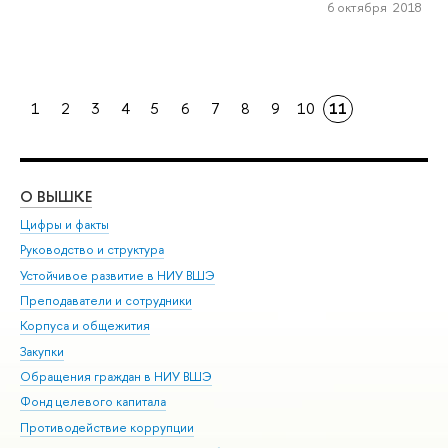
6 октября 2018
1
2
3
4
5
6
7
8
9
10
11
О ВЫШКЕ
ОБ
Цифры и факты
Ли
Руководство и структура
Дов
Устойчивое развитие в НИУ ВШЭ
Ол
Преподаватели и сотрудники
При
Корпуса и общежития
Вы
Закупки
При
Обращения граждан в НИУ ВШЭ
Ас
Фонд целевого капитала
До
Противодействие коррупции
Цен