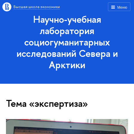
Высшая школа экономики
Меню
Научно-учебная
лаборатория
социогуманитарных
исследований Севера и
Арктики
Тема «экспертиза»