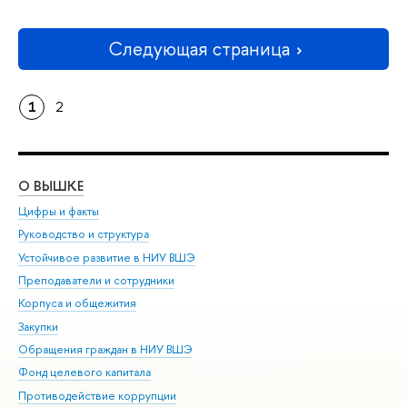
Следующая страница
1
2
О ВЫШКЕ
ОБ
Цифры и факты
Ли
Руководство и структура
Дов
Устойчивое развитие в НИУ ВШЭ
Ол
Преподаватели и сотрудники
При
Корпуса и общежития
Вы
Закупки
При
Обращения граждан в НИУ ВШЭ
Ас
Фонд целевого капитала
До
Противодействие коррупции
Цен