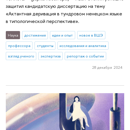
защитил кандидатскую диссертацию на тему
«Актантная деривация в тундровом ненецком языке
в типологической перспективе».
Наука
достижения
идеи и опыт
новое в ВШЭ
профессора
студенты
исследования и аналитика
взгляд ученого
экспертиза
репортаж о событии
28 декабря 2024