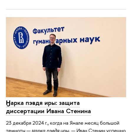
Ӈарка пэвдя иры: защита
диссертации Ивана Стенина
23 декабря 2024 г., когда на Ямале месяц большой
темноты —
ӈарка пэвдя иры,
— Иван Стенин успешно