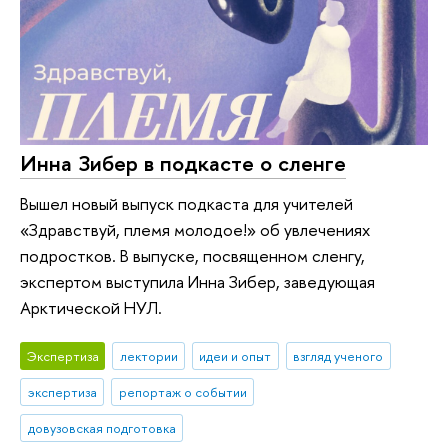
Инна Зибер в подкасте о сленге
Вышел новый выпуск подкаста для учителей
«Здравствуй, племя молодое!» об увлечениях
подростков. В выпуске, посвященном сленгу,
экспертом выступила Инна Зибер, заведующая
Арктической НУЛ.
Экспертиза
лектории
идеи и опыт
взгляд ученого
экспертиза
репортаж о событии
довузовская подготовка