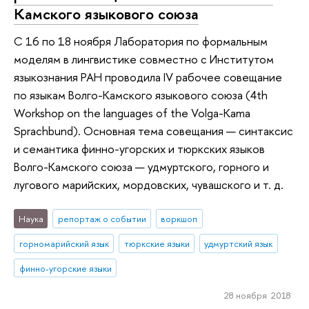
Камского языкового союза
С 16 по 18 ноября Лаборатория по формальным
моделям в лингвистике совместно с Институтом
языкознания РАН проводила IV рабочее совещание
по языкам Волго-Камского языкового союза (4th
Workshop on the languages of the Volga-Kama
Sprachbund). Основная тема совещания — синтаксис
и семантика финно-угорских и тюркских языков
Волго-Камского союза — удмуртского, горного и
лугового марийских, мордовских, чувашского и т. д.
Наука
репортаж о событии
воркшоп
горномарийский язык
тюркские языки
удмуртский язык
финно-угорские языки
28 ноября 2018