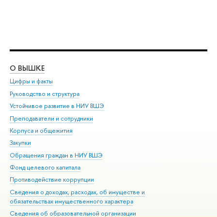
О ВЫШКЕ
ОБ
Цифры и факты
Ли
Руководство и структура
Дов
Устойчивое развитие в НИУ ВШЭ
Ол
Преподаватели и сотрудники
При
Корпуса и общежития
Вы
Закупки
При
Обращения граждан в НИУ ВШЭ
Ас
Фонд целевого капитала
До
Противодействие коррупции
Цен
Сведения о доходах, расходах, об имуществе и
Би
обязательствах имущественного характера
Об
Сведения об образовательной организации
Обр