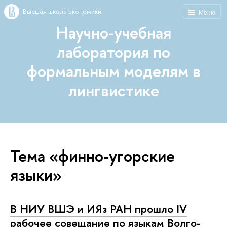
Высшая школа экономики
Меню
Научно-учебная
лаборатория по
формальным моделям в
лингвистике
Тема «финно-угорские
языки»
В НИУ ВШЭ и ИЯз РАН прошло IV
рабочее совещание по языкам Волго-