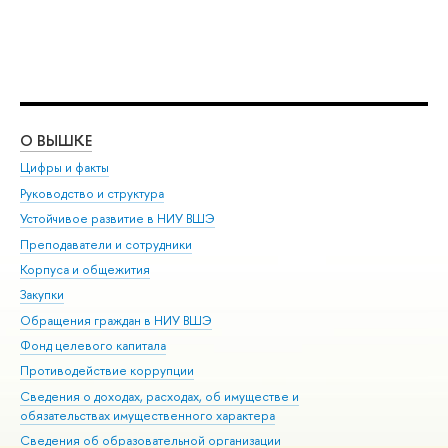
О ВЫШКЕ
ОБ
Цифры и факты
Ли
Руководство и структура
Дов
Устойчивое развитие в НИУ ВШЭ
Ол
Преподаватели и сотрудники
При
Корпуса и общежития
Вы
Закупки
При
Обращения граждан в НИУ ВШЭ
Ас
Фонд целевого капитала
До
Противодействие коррупции
Цен
Сведения о доходах, расходах, об имуществе и
Би
обязательствах имущественного характера
Об
Сведения об образовательной организации
Обр