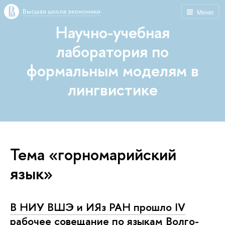
Высшая школа экономики
Меню
Научно-учебная
лаборатория по
формальным моделям в
лингвистике
Тема «горномарийский
язык»
В НИУ ВШЭ и ИЯз РАН прошло IV
рабочее совещание по языкам Волго-