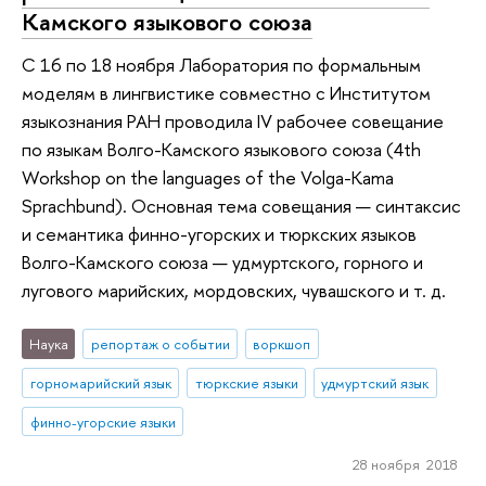
Камского языкового союза
С 16 по 18 ноября Лаборатория по формальным
моделям в лингвистике совместно с Институтом
языкознания РАН проводила IV рабочее совещание
по языкам Волго-Камского языкового союза (4th
Workshop on the languages of the Volga-Kama
Sprachbund). Основная тема совещания — синтаксис
и семантика финно-угорских и тюркских языков
Волго-Камского союза — удмуртского, горного и
лугового марийских, мордовских, чувашского и т. д.
Наука
репортаж о событии
воркшоп
горномарийский язык
тюркские языки
удмуртский язык
финно-угорские языки
28 ноября 2018