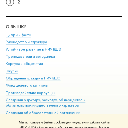
1
2
О ВЫШКЕ
ОБ
Цифры и факты
Ли
Руководство и структура
Дов
Устойчивое развитие в НИУ ВШЭ
Ол
Преподаватели и сотрудники
При
Корпуса и общежития
Вы
Закупки
При
Обращения граждан в НИУ ВШЭ
Ас
Фонд целевого капитала
До
Противодействие коррупции
Цен
Сведения о доходах, расходах, об имуществе и
Би
обязательствах имущественного характера
Об
Сведения об образовательной организации
Обр
Людям с ограниченными возможностями здоровья
Мы используем файлы cookies для улучшения работы сайта
Единая платежная страница
НИУ ВШЭ и большего удобства его использования. Более