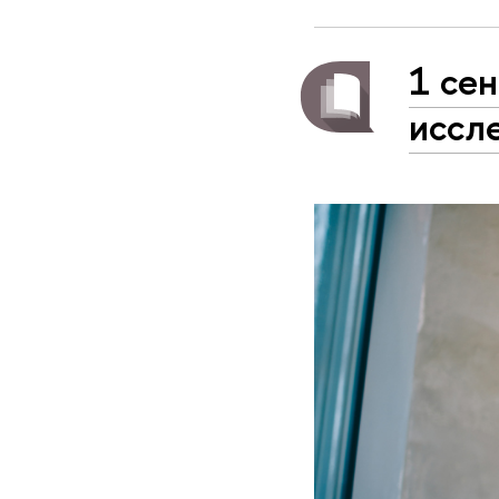
1 сен
иссл