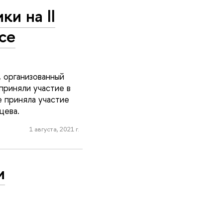
и на II
се
, организованный
приняли участие в
е приняла участие
цева.
1 августа, 2021 г.
и