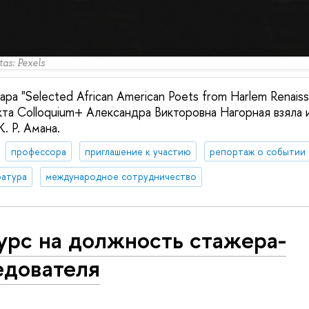
as: Pexels
ра "Selected African American Poets from Harlem Renais
кта Colloquium+ Александра Викторовна Нагорная взяла 
. Р. Амана.
профессора
приглашение к участию
репортаж о событии
ратура
международное сотрудничество
урс на должность стажера-
едователя