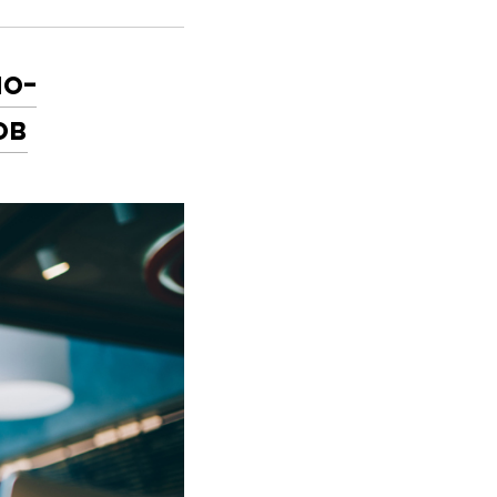
но-
ов