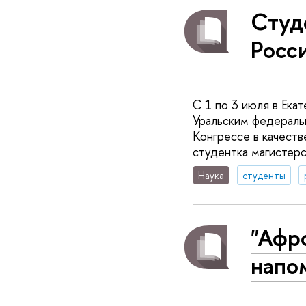
Студ
Росс
С 1 по 3 июля в Ека
Уральским федеральн
Конгрессе в качеств
студентка магистер
Наука
студенты
"Афр
напо