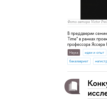
Фото автора Victor Freit
В преддверии семина
Time" в рамках прое
профессора Яссера К
Наука
идеи и опыт
бакалавриат
магист
Конк
иссл