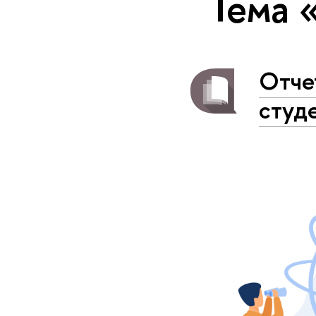
Тема 
Отче
студ