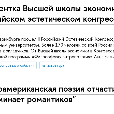
ентка Высшей школы экономик
ийском эстетическом конгрес
теринбурге прошел II Российский Эстетический Конгресс
ым университетом. Более 170 человек со всей России 
е докладчиков. От Высшей школы экономики в Конгресс
ской программы «Философская антропология» Анна Чаль
репортаж о событии
магистратура
оамериканская поэзия отчаст
минает романтиков"