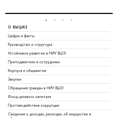
О ВЫШКЕ
Цифры и факты
Л
Руководство и структура
Д
Устойчивое развитие в НИУ ВШЭ
О
Преподаватели и сотрудники
П
Корпуса и общежития
В
Закупки
П
Обращения граждан в НИУ ВШЭ
А
Фонд целевого капитала
Д
Противодействие коррупции
Ц
Сведения о доходах, расходах, об имуществе и
Б