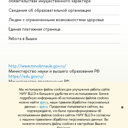
обязательствах имущественного характера
О
Сведения об образовательной организации
О
Людям с ограниченными возможностями здоровья
Единая платежная страница
Работа в Вышке
http://www.minobrnauki.gov.ru/
Министерство науки и высшего образования РФ
https://edu.gov.ru/
Министерство просвещения РФ
https://elearning.hse.ru/mooc
Мы используем файлы cookies для улучшения работы сайта
Массовые открытые онлайн-курсы
НИУ ВШЭ и большего удобства его использования. Более
подробную информацию об использовании файлов cookies
можно найти
здесь
, наши правила обработки персональных
данных –
здесь
. Продолжая пользоваться сайтом, вы
✖
© НИУ ВШЭ 1993–2026
Адреса и контакты
Условия
подтверждаете, что были проинформированы об
использования материалов
Политика конфиденциальности
Карта
использовании файлов cookies сайтом НИУ ВШЭ и согласны
сайта
с нашими правилами обработки персональных данных. Вы
Шрифты HSE Sans и HSE Slab разработаны в
Школе дизайна НИУ
можете отключить файлы cookies в настройках Вашего
ВШЭ