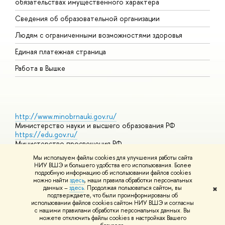
обязательствах имущественного характера
О
Сведения об образовательной организации
О
Людям с ограниченными возможностями здоровья
Единая платежная страница
Работа в Вышке
http://www.minobrnauki.gov.ru/
Министерство науки и высшего образования РФ
https://edu.gov.ru/
Министерство просвещения РФ
https://elearning.hse.ru/mooc
Мы используем файлы cookies для улучшения работы сайта
Массовые открытые онлайн-курсы
НИУ ВШЭ и большего удобства его использования. Более
подробную информацию об использовании файлов cookies
можно найти
здесь
, наши правила обработки персональных
данных –
здесь
. Продолжая пользоваться сайтом, вы
✖
© НИУ ВШЭ 1993–2026
Адреса и контакты
Условия
подтверждаете, что были проинформированы об
использования материалов
Политика конфиденциальности
Карта
использовании файлов cookies сайтом НИУ ВШЭ и согласны
сайта
с нашими правилами обработки персональных данных. Вы
Шрифты HSE Sans и HSE Slab разработаны в
Школе дизайна НИУ
можете отключить файлы cookies в настройках Вашего
ВШЭ