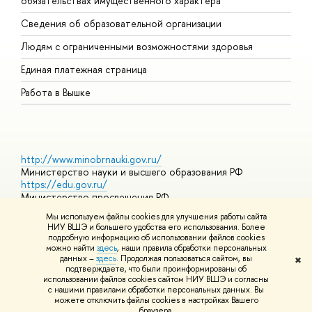
обязательствах имущественного характера
О
Сведения об образовательной организации
О
Людям с ограниченными возможностями здоровья
Единая платежная страница
Работа в Вышке
http://www.minobrnauki.gov.ru/
Министерство науки и высшего образования РФ
https://edu.gov.ru/
Министерство просвещения РФ
https://elearning.hse.ru/mooc
Мы используем файлы cookies для улучшения работы сайта
Массовые открытые онлайн-курсы
НИУ ВШЭ и большего удобства его использования. Более
подробную информацию об использовании файлов cookies
можно найти
здесь
, наши правила обработки персональных
данных –
здесь
. Продолжая пользоваться сайтом, вы
✖
© НИУ ВШЭ 1993–2026
Адреса и контакты
Условия
подтверждаете, что были проинформированы об
использования материалов
Политика конфиденциальности
Карта
использовании файлов cookies сайтом НИУ ВШЭ и согласны
сайта
с нашими правилами обработки персональных данных. Вы
Шрифты HSE Sans и HSE Slab разработаны в
Школе дизайна НИУ
можете отключить файлы cookies в настройках Вашего
ВШЭ
браузера.