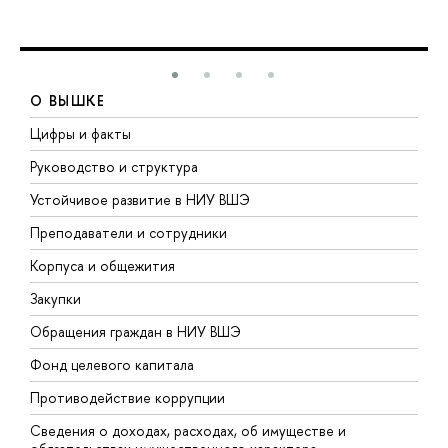
О ВЫШКЕ
Цифры и факты
Л
Руководство и структура
Д
Устойчивое развитие в НИУ ВШЭ
О
Преподаватели и сотрудники
П
Корпуса и общежития
В
Закупки
П
Обращения граждан в НИУ ВШЭ
А
Фонд целевого капитала
Д
Противодействие коррупции
Ц
Сведения о доходах, расходах, об имуществе и
Б