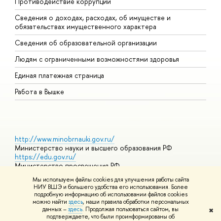
Противодействие коррупции
Ц
Сведения о доходах, расходах, об имуществе и
Б
обязательствах имущественного характера
О
Сведения об образовательной организации
О
Людям с ограниченными возможностями здоровья
Единая платежная страница
Работа в Вышке
http://www.minobrnauki.gov.ru/
Министерство науки и высшего образования РФ
https://edu.gov.ru/
Министерство просвещения РФ
https://elearning.hse.ru/mooc
Мы используем файлы cookies для улучшения работы сайта
Массовые открытые онлайн-курсы
НИУ ВШЭ и большего удобства его использования. Более
подробную информацию об использовании файлов cookies
можно найти
здесь
, наши правила обработки персональных
данных –
здесь
. Продолжая пользоваться сайтом, вы
✖
© НИУ ВШЭ 1993–2026
Адреса и контакты
Условия
подтверждаете, что были проинформированы об
использования материалов
Политика конфиденциальности
Карта