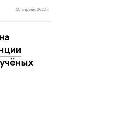
28 апреля, 2022 г.
на
нции
 учёных