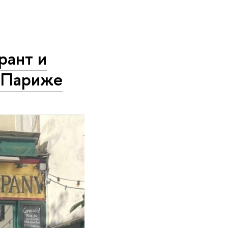
рант и
в Париже