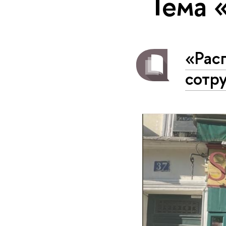
Тема 
«Рас
сотр