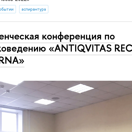
обытии
аспирантура
енческая конференция по
коведению «ANTIQVITAS REC
ERNA»