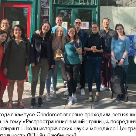
года в кампусе Condorcet впервые проходила летняя шк
 на тему «Распространение знаний : границы, посреднич
 аспирант Школы исторических наук и менеджер Центр
ятельности ФГН Ян Дзюбинский.