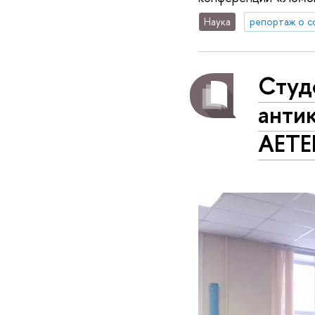
Наука
репортаж о с
Студ
анти
AET