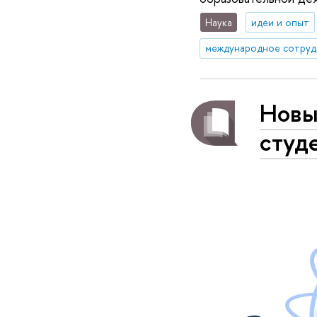
Наука
идеи и опыт
международное сотруд
Новы
студ