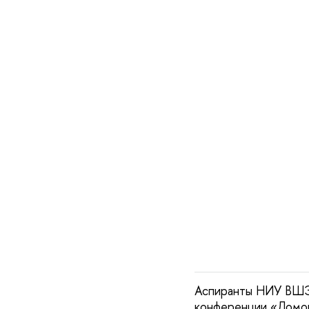
Аспиранты НИУ ВШЭ 
конференции «Ломо