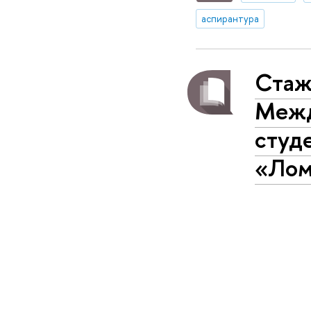
аспирантура
Стаж
Межд
студ
«Лом