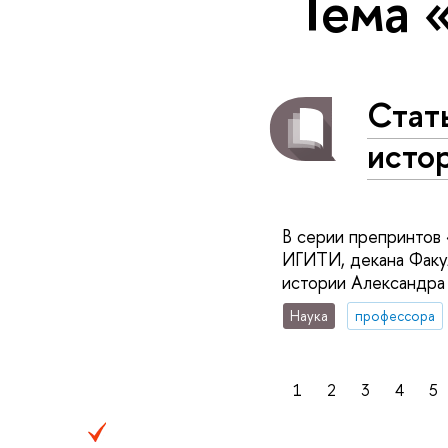
Тема 
Стат
исто
В серии препринтов 
ИГИТИ, декана Факу
истории Александр
Наука
профессора
1
2
3
4
5