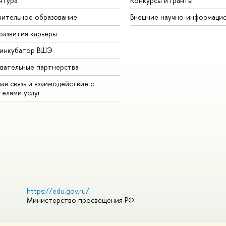
нтура
Конкурсы и гранты
ительное образование
Внешние научно-информаци
развития карьеры
-инкубатор ВШЭ
вательные партнерства
ая связь и взаимодействие с
телями услуг
https://edu.gov.ru/
Министерство просвещения РФ