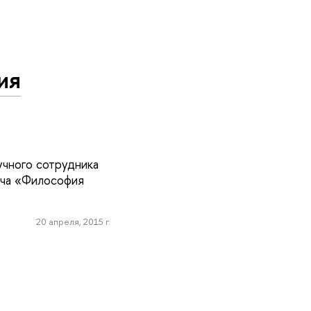
ия
учного сотрудника
ича «Философия
20 апреля, 2015 г.