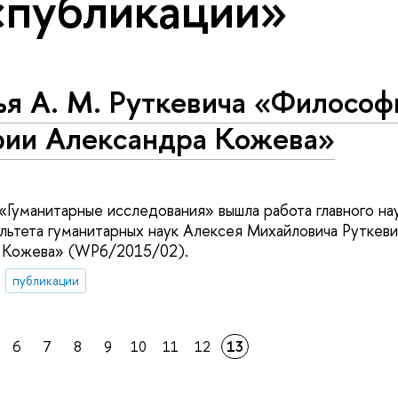
«публикации»
ья А. М. Руткевича «Философ
рии Александра Кожева»
«Гуманитарные исследования» вышла работа главного на
льтета гуманитарных наук Алексея Михайловича Руткев
а Кожева» (WP6/2015/02).
публикации
6
7
8
9
10
11
12
13