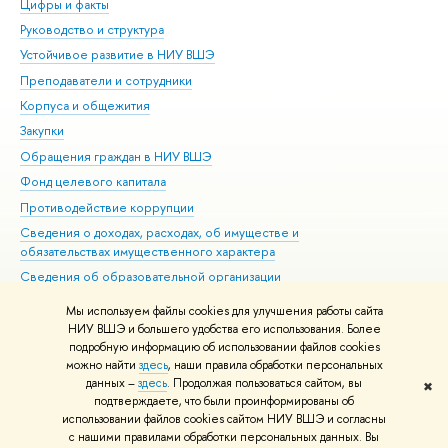
Цифры и факты
Ли
Руководство и структура
Дов
Устойчивое развитие в НИУ ВШЭ
Ол
Преподаватели и сотрудники
При
Корпуса и общежития
Вы
Закупки
При
Обращения граждан в НИУ ВШЭ
Ас
Фонд целевого капитала
До
Противодействие коррупции
Цен
Сведения о доходах, расходах, об имуществе и
Би
обязательствах имущественного характера
Об
Сведения об образовательной организации
Обр
Людям с ограниченными возможностями здоровья
Мы используем файлы cookies для улучшения работы сайта
Единая платежная страница
НИУ ВШЭ и большего удобства его использования. Более
подробную информацию об использовании файлов cookies
Работа в Вышке
можно найти
здесь
, наши правила обработки персональных
данных –
здесь
. Продолжая пользоваться сайтом, вы
✖
Редактору
подтверждаете, что были проинформированы об
© НИУ ВШЭ 1993–2026
Адреса и контакты
Условия использования
использовании файлов cookies сайтом НИУ ВШЭ и согласны
с нашими правилами обработки персональных данных. Вы
материалов
Политика конфиденциальности
Карта сайта