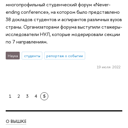
многопрофильный студенческий форум «Never-
ending conference», на котором было представлено
38 докладов студентов и аспирантов различных вузов
страны. Организаторами форума выступили стажеры-
исследователи НУЛ, которые модерировали секции
по 7 направлениям.
Наука
студенты
репортаж о событии
19 июля 2022
1
2
3
4
5
О ВЫШКЕ
ОБ