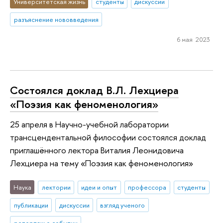
Университетская жизнь
студенты
дискуссии
разъяснение нововведения
6 мая 2023
Состоялся доклад В.Л. Лехциера
«Поэзия как феноменология»
25 апреля в Научно-учебной лаборатории
трансцендентальной философии состоялся доклад
приглашённого лектора Виталия Леонидовича
Лехциера на тему «Поэзия как феноменология»
Наука
лектории
идеи и опыт
профессора
студенты
публикации
дискуссии
взгляд ученого