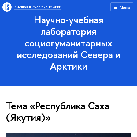
Высшая школа экономики
Меню
Научно-учебная
лаборатория
социогуманитарных
исследований Севера и
Арктики
Тема «Республика Саха
(Якутия)»