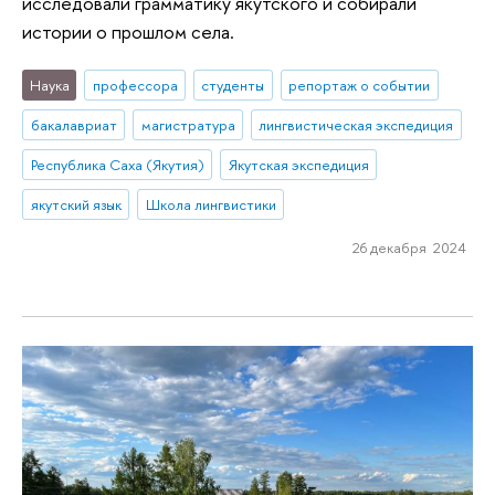
исследовали грамматику якутского и собирали
истории о прошлом села.
Наука
профессора
студенты
репортаж о событии
бакалавриат
магистратура
лингвистическая экспедиция
Республика Саха (Якутия)
Якутская экспедиция
якутский язык
Школа лингвистики
26 декабря 2024