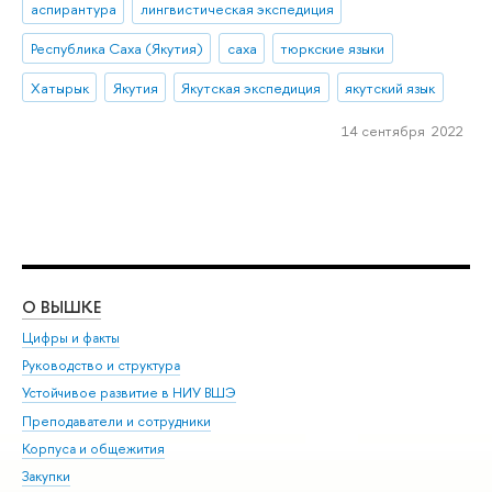
аспирантура
лингвистическая экспедиция
Республика Саха (Якутия)
саха
тюркские языки
Хатырык
Якутия
Якутская экспедиция
якутский язык
14 сентября 2022
О ВЫШКЕ
ОБ
Цифры и факты
Ли
Руководство и структура
Дов
Устойчивое развитие в НИУ ВШЭ
Ол
Преподаватели и сотрудники
При
Корпуса и общежития
Вы
Закупки
При