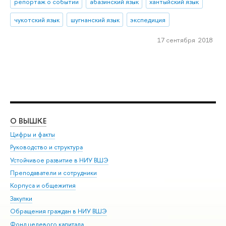
репортаж о событии
абазинский язык
хантыйский язык
чукотский язык
шугнанский язык
экспедиция
17 сентября 2018
О ВЫШКЕ
ОБ
Цифры и факты
Ли
Руководство и структура
Дов
Устойчивое развитие в НИУ ВШЭ
Ол
Преподаватели и сотрудники
При
Корпуса и общежития
Вы
Закупки
При
Обращения граждан в НИУ ВШЭ
Ас
Фонд целевого капитала
До