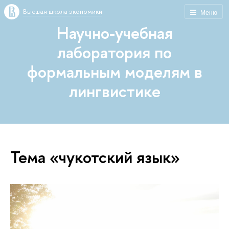
Высшая школа экономики
Меню
Научно-учебная
лаборатория по
формальным моделям в
лингвистике
Тема «чукотский язык»