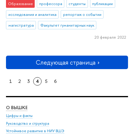
Образование
профессора
студенты
публикации
исследования и аналитика
репортаж о событии
магистратура
Факультет гуманитарных наук
20 февраля 2022
Следующая страница
1
2
3
4
5
6
О ВЫШКЕ
ОБ
Цифры и факты
Ли
Руководство и структура
Дов
Устойчивое развитие в НИУ ВШЭ
Ол