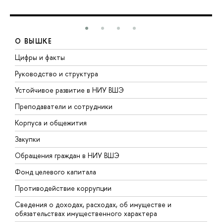
О ВЫШКЕ
Цифры и факты
Л
Руководство и структура
Д
Устойчивое развитие в НИУ ВШЭ
О
Преподаватели и сотрудники
П
Корпуса и общежития
В
Закупки
П
Обращения граждан в НИУ ВШЭ
А
Фонд целевого капитала
Д
Противодействие коррупции
Ц
Сведения о доходах, расходах, об имуществе и
Б
обязательствах имущественного характера
О