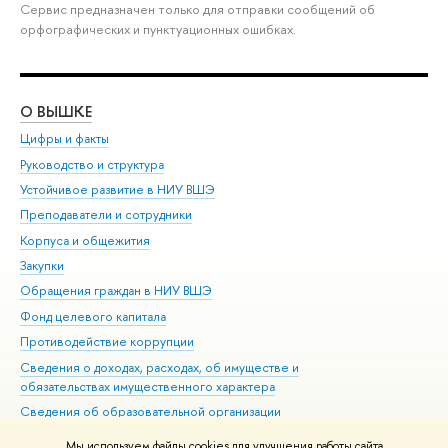
Сервис предназначен только для отправки сообщений об
орфографических и пунктуационных ошибках.
О ВЫШКЕ
ОБ
Цифры и факты
Ли
Руководство и структура
Дов
Устойчивое развитие в НИУ ВШЭ
Ол
Преподаватели и сотрудники
При
Корпуса и общежития
Вы
Закупки
При
Обращения граждан в НИУ ВШЭ
Ас
Фонд целевого капитала
До
Противодействие коррупции
Цен
Сведения о доходах, расходах, об имуществе и
Би
обязательствах имущественного характера
Об
Сведения об образовательной организации
Обр
Людям с ограниченными возможностями здоровья
Мы используем файлы cookies для улучшения работы сайта