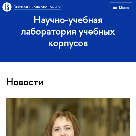
Высшая школа экономики
Меню
Научно-учебная
лаборатория учебных
корпусов
Новости