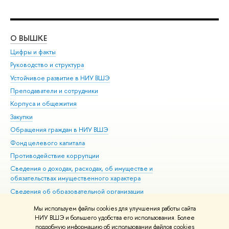
О ВЫШКЕ
ОБ
Цифры и факты
Ли
Руководство и структура
Дов
Устойчивое развитие в НИУ ВШЭ
Ол
Преподаватели и сотрудники
При
Корпуса и общежития
Вы
Закупки
При
Обращения граждан в НИУ ВШЭ
Ас
Фонд целевого капитала
До
Противодействие коррупции
Цен
Сведения о доходах, расходах, об имуществе и
Би
обязательствах имущественного характера
Об
Сведения об образовательной организации
Обр
Людям с ограниченными возможностями здоровья
Мы используем файлы cookies для улучшения работы сайта
Единая платежная страница
НИУ ВШЭ и большего удобства его использования. Более
подробную информацию об использовании файлов cookies