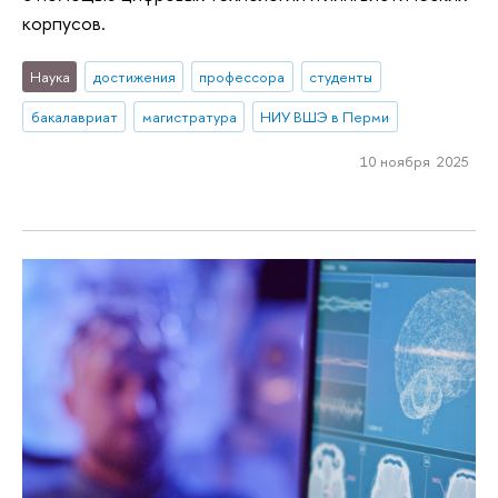
корпусов.
Наука
достижения
профессора
студенты
бакалавриат
магистратура
НИУ ВШЭ в Перми
10 ноября 2025