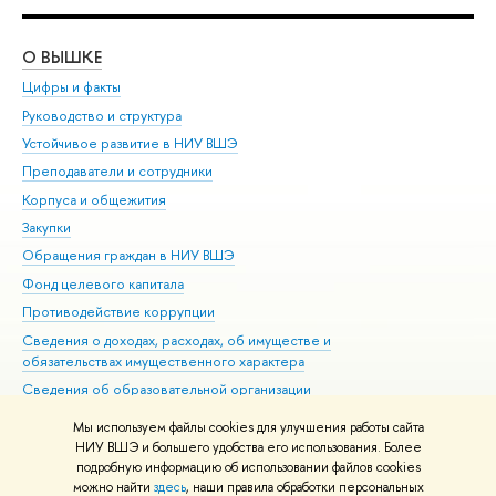
О ВЫШКЕ
ОБ
Цифры и факты
Ли
Руководство и структура
Дов
Устойчивое развитие в НИУ ВШЭ
Ол
Преподаватели и сотрудники
При
Корпуса и общежития
Вы
Закупки
При
Обращения граждан в НИУ ВШЭ
Ас
Фонд целевого капитала
До
Противодействие коррупции
Цен
Сведения о доходах, расходах, об имуществе и
Би
обязательствах имущественного характера
Об
Сведения об образовательной организации
Обр
Людям с ограниченными возможностями здоровья
Мы используем файлы cookies для улучшения работы сайта
Единая платежная страница
НИУ ВШЭ и большего удобства его использования. Более
подробную информацию об использовании файлов cookies
Работа в Вышке
можно найти
здесь
, наши правила обработки персональных