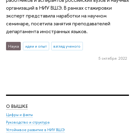
организаций в НИУ ВШЭ. В рамках стажировки
эксперт представила наработки на научном
семинаре, посетила занятия преподавателей
департамента иностранных языков.
Наука
идеи и опыт
взгляд ученого
5 октября 2022
О ВЫШКЕ
ОБ
Цифры и факты
Ли
Руководство и структура
Дов
Устойчивое развитие в НИУ ВШЭ
Ол