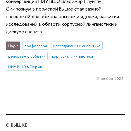
конвергенции НИУ ВШЭ Владимир Плунгян.
Симпозиум в пермской Вышке стал важной
площадкой для обмена опытом и идеями, развития
исследований в области корпусной лингвистики и
дискурс анализа.
Наука
профессора
исследования и аналитика
репортаж о событии
корпусная лингвистика
НИУ ВШЭ в Перми
8 ноября 2024
О ВЫШКЕ
ОБ