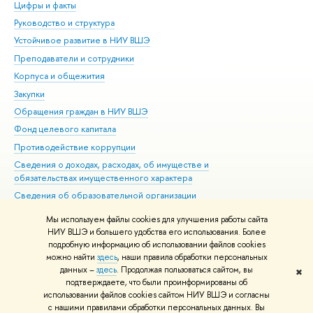
Цифры и факты
Ли
Руководство и структура
Дов
Устойчивое развитие в НИУ ВШЭ
Ол
Преподаватели и сотрудники
При
Корпуса и общежития
Вы
Закупки
При
Обращения граждан в НИУ ВШЭ
Ас
Фонд целевого капитала
До
Противодействие коррупции
Цен
Сведения о доходах, расходах, об имуществе и
Би
обязательствах имущественного характера
Об
Сведения об образовательной организации
Обр
Людям с ограниченными возможностями здоровья
Мы используем файлы cookies для улучшения работы сайта
Единая платежная страница
НИУ ВШЭ и большего удобства его использования. Более
подробную информацию об использовании файлов cookies
Работа в Вышке
можно найти
здесь
, наши правила обработки персональных
данных –
здесь
. Продолжая пользоваться сайтом, вы
✖
Редактору
подтверждаете, что были проинформированы об
© НИУ ВШЭ 1993–2026
Адреса и контакты
Условия использования
использовании файлов cookies сайтом НИУ ВШЭ и согласны
с нашими правилами обработки персональных данных. Вы
материалов
Политика конфиденциальности
Карта сайта