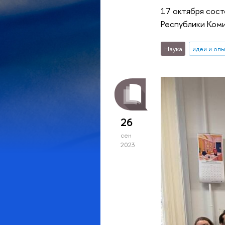
17 октября сост
Республики Коми
Наука
идеи и оп
26
сен
2023