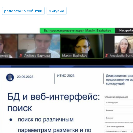
репортаж о событии
Амгуэма