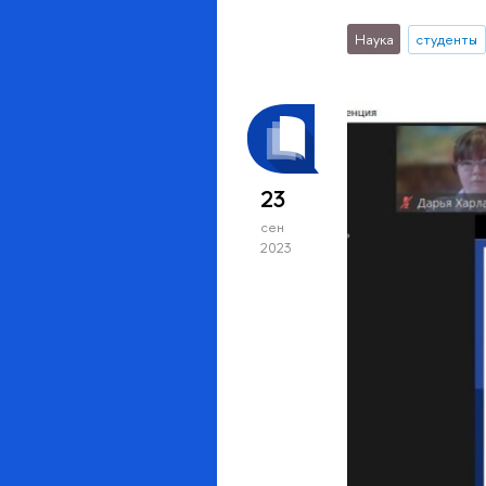
Наука
студенты
23
сен
2023