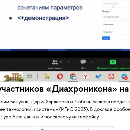
участников «Диахроникона» н
сим Бажуков, Дарья Харламова и Любовь Баркова предста
е технологии и системы» (ИТиС 2023). В докладе особо
ктуре базе данных и поисковому интерфейсу