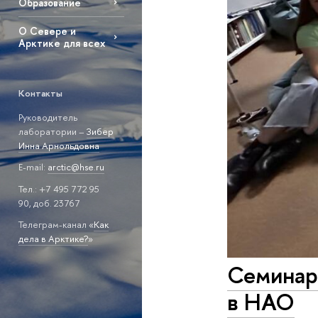
Образование
О Севере и
Арктике для всех
Контакты
Руководитель
лаборатории –
Зибер
Инна Арнольдовна
E-mail:
arctic@hse.ru
Тел.: +7 495 772 95
90, доб. 23767
Телеграм-канал «
Как
дела в Арктике?
»
Семинар 
в НАО