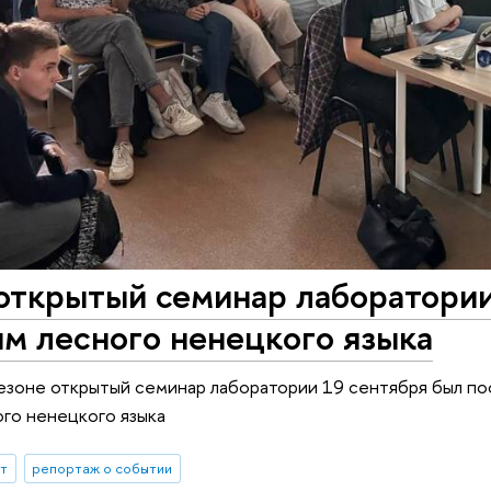
открытый семинар лаборатории
м лесного ненецкого языка
сезоне открытый семинар лаборатории 19 сентября был п
го ненецкого языка
ыт
репортаж о событии