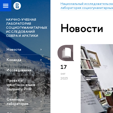
Национальный исследовательски
лаборатория социогуманитарных
НАУЧНО-УЧЕБНАЯ
Новости
ЛАБОРАТОРИЯ
СОЦИОГУМАНИТАРНЫХ
ИССЛЕДОВАНИЙ
СЕВЕРА И АРКТИКИ
Новости
Команда
17
Исследования
окт
2023
Проект о
чукотском языке
по гранту РНФ
Семинары
лаборатории