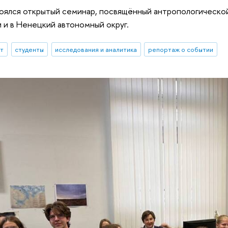
оялся открытый семинар, посвящённый антропологической
 и в Ненецкий автономный округ.
ыт
студенты
исследования и аналитика
репортаж о событии