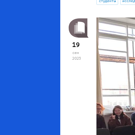
студенты
исслед
19
сен
2023