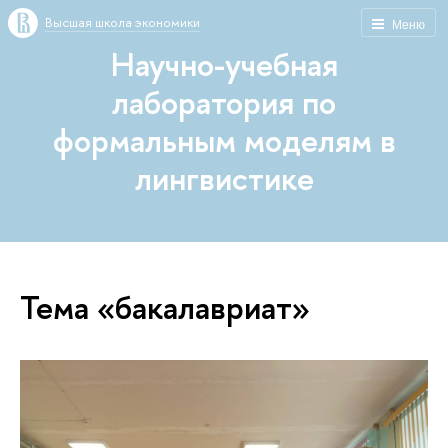
Высшая школа экономики
Меню
Научно-учебная
лаборатория по
формальным моделям в
лингвистике
Тема «бакалавриат»