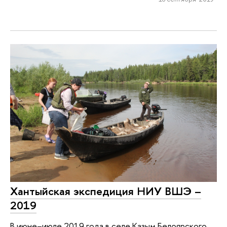
Хантыйская экспедиция НИУ ВШЭ –
2019
В июне–июле 2019 года в селе Казым Белоярского