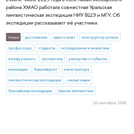
района ХМАО работала совместная Уральская
лингвистическая экспедиция НИУ ВШЭ и МГУ. Об
экспедиции рассказывают её участники.
Наука
достижения
идеи и опыт
конструктор успеха
профессора
студенты
исследования и аналитика
взгляд ученого
экспертиза
репортаж о событии
инновации
бакалавриат
магистратура
лингвистическая экспедиция
малые языки
Хантыйская экспедиция
Школа лингвистики
10 сентября 2019