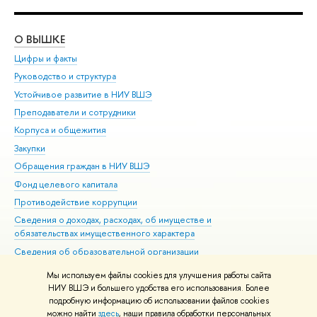
О ВЫШКЕ
ОБ
Цифры и факты
Ли
Руководство и структура
Дов
Устойчивое развитие в НИУ ВШЭ
Ол
Преподаватели и сотрудники
При
Корпуса и общежития
Вы
Закупки
При
Обращения граждан в НИУ ВШЭ
Ас
Фонд целевого капитала
До
Противодействие коррупции
Цен
Сведения о доходах, расходах, об имуществе и
Би
обязательствах имущественного характера
Об
Сведения об образовательной организации
Обр
Людям с ограниченными возможностями здоровья
Мы используем файлы cookies для улучшения работы сайта
Единая платежная страница
НИУ ВШЭ и большего удобства его использования. Более
подробную информацию об использовании файлов cookies
Работа в Вышке
можно найти
здесь
, наши правила обработки персональных