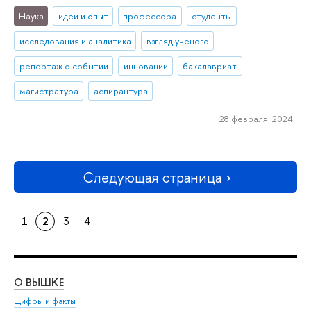
Наука
идеи и опыт
профессора
студенты
исследования и аналитика
взгляд ученого
репортаж о событии
инновации
бакалавриат
магистратура
аспирантура
28 февраля 2024
Следующая страница
1
2
3
4
О ВЫШКЕ
ОБ
Цифры и факты
Ли