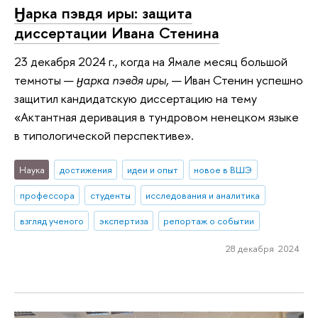
Ӈарка пэвдя иры: защита
диссертации Ивана Стенина
23 декабря 2024 г., когда на Ямале месяц большой
темноты —
ӈарка пэвдя иры,
— Иван Стенин успешно
защитил кандидатскую диссертацию на тему
«Актантная деривация в тундровом ненецком языке
в типологической перспективе».
Наука
достижения
идеи и опыт
новое в ВШЭ
профессора
студенты
исследования и аналитика
взгляд ученого
экспертиза
репортаж о событии
28 декабря 2024