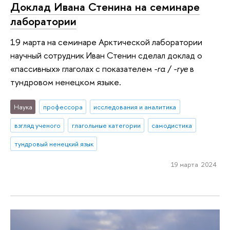
Доклад Ивана Стенина на семинаре
лаборатории
19 марта на семинаре Арктической лаборатории
научный сотрудник Иван Стенин сделал доклад о
«пассивных» глаголах с показателем
-ra
/
-rye
в
тундровом ненецком языке.
Наука
профессора
исследования и аналитика
взгляд ученого
глагольные категории
самодистика
тундровый ненецкий язык
19 марта 2024