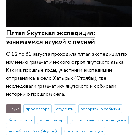
Пятая Якутская экспедиция:
занимаемся наукой с песней
С 12 по 31 августа проходила пятая экспедиция по
изучению грамматического строя якутского языка.
Как и в прошлые годы, участники экспедиции
отправились в село Хатырык (Столбы), где
исследовали грамматику якутского и собирали
истории о прошлом села.
Наука
профессора
студенты
репортаж о событии
бакалавриат
магистратура
лингвистическая экспедиция
Республика Саха (Якутия)
Якутская экспедиция