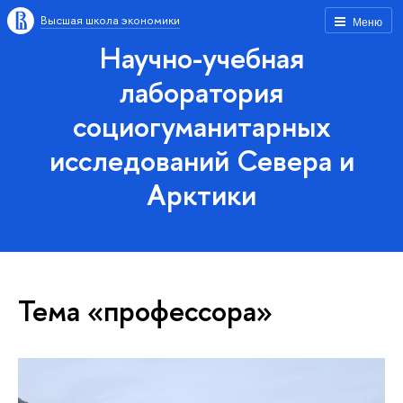
Высшая школа экономики
Меню
Научно-учебная
лаборатория
социогуманитарных
исследований Севера и
Арктики
Тема «профессора»