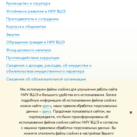
Руководство и структура
Дов
Устойчивое развитие в НИУ ВШЭ
Ол
Преподаватели и сотрудники
При
Корпуса и общежития
Вы
Закупки
При
Обращения граждан в НИУ ВШЭ
Ас
Фонд целевого капитала
До
Противодействие коррупции
Цен
Сведения о доходах, расходах, об имуществе и
Би
обязательствах имущественного характера
Об
Сведения об образовательной организации
Обр
Людям с ограниченными возможностями здоровья
Мы используем файлы cookies для улучшения работы сайта
Единая платежная страница
НИУ ВШЭ и большего удобства его использования. Более
подробную информацию об использовании файлов cookies
Работа в Вышке
можно найти
здесь
, наши правила обработки персональных
данных –
здесь
. Продолжая пользоваться сайтом, вы
✖
Редактору
подтверждаете, что были проинформированы об
© НИУ ВШЭ 1993–2026
Адреса и контакты
Условия использования
использовании файлов cookies сайтом НИУ ВШЭ и согласны
с нашими правилами обработки персональных данных. Вы
материалов
Политика конфиденциальности
Карта сайта
можете отключить файлы cookies в настройках Вашего
Шрифты HSE Sans и HSE Slab разработаны в
Школе дизайна НИУ ВШЭ