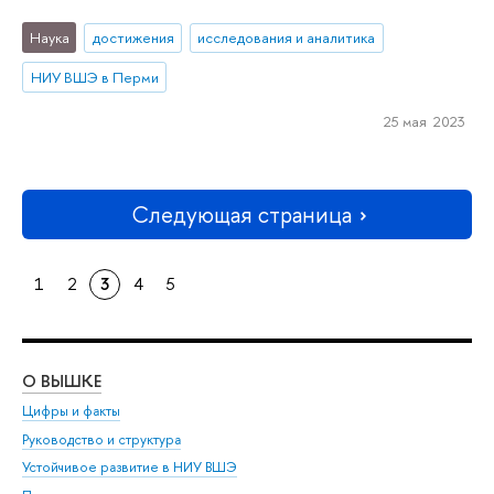
Наука
достижения
исследования и аналитика
НИУ ВШЭ в Перми
25 мая 2023
Следующая страница
1
2
3
4
5
О ВЫШКЕ
ОБ
Цифры и факты
Ли
Руководство и структура
Дов
Устойчивое развитие в НИУ ВШЭ
Ол