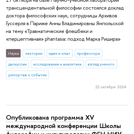
трансцендентальной философии состоялся доклад
доктора философских наук, сотрудницы Архивов
Гуссерля в Париже Анны Владимировны Ямпольской
на тему «Травматические флешбеки и
«перцептивная» phantasia: подход Марка Ришира»
Наука
лектории
идеи и опыт
профессора
дискуссии
исследования и аналитика
взгляд ученого
репортаж о событии
22 октября 2024
Опубликована программа XV
международной конференции Школы
философии и культурологии ФГН НИУ