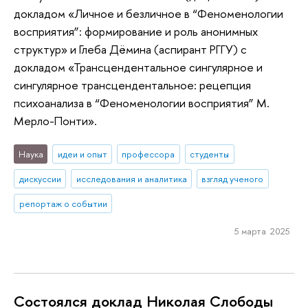
докладом «Личное и безличное в “Феноменологии
восприятия”: формирование и роль анонимных
структур» и Глеба Дёмина (аспирант РГГУ) с
докладом «Трансцендентальное сингулярное и
сингулярное трансцендентальное: рецепция
психоанализа в “Феноменологии восприятия” М.
Мерло-Понти».
Наука
идеи и опыт
профессора
студенты
дискуссии
исследования и аналитика
взгляд ученого
репортаж о событии
5 марта 2025
Состоялся доклад Николая Слободы