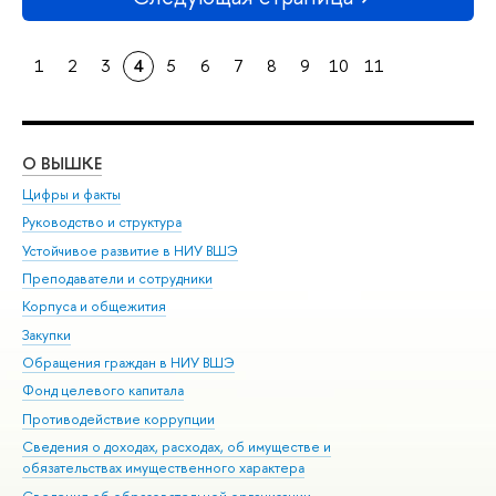
1
2
3
4
5
6
7
8
9
10
11
О ВЫШКЕ
ОБ
Цифры и факты
Ли
Руководство и структура
Дов
Устойчивое развитие в НИУ ВШЭ
Ол
Преподаватели и сотрудники
При
Корпуса и общежития
Вы
Закупки
При
Обращения граждан в НИУ ВШЭ
Ас
Фонд целевого капитала
До
Противодействие коррупции
Цен
Сведения о доходах, расходах, об имуществе и
Би
обязательствах имущественного характера
Об