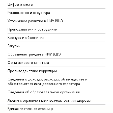
Цифры и факты
Л
Руководство и структура
Д
Устойчивое развитие в НИУ ВШЭ
О
Преподаватели и сотрудники
П
Корпуса и общежития
В
Закупки
П
Обращения граждан в НИУ ВШЭ
А
Фонд целевого капитала
Д
Противодействие коррупции
Ц
Сведения о доходах, расходах, об имуществе и
Б
обязательствах имущественного характера
О
Сведения об образовательной организации
О
Людям с ограниченными возможностями здоровья
Единая платежная страница