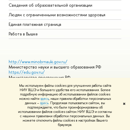
Сведения об образовательной организации
О
Людям с ограниченными возможностями здоровья
Единая платежная страница
Работа в Вышке
http://www.minobrnauki.gov.ru/
Министерство науки и высшего образования РФ
https://edu.gov.ru/
Министерство просвещения РФ
https://elearning.hse.ru/mooc
Мы используем файлы cookies для улучшения работы сайта
Массовые открытые онлайн-курсы
НИУ ВШЭ и большего удобства его использования. Более
подробную информацию об использовании файлов cookies
можно найти
здесь
, наши правила обработки персональных
данных –
здесь
. Продолжая пользоваться сайтом, вы
✖
© НИУ ВШЭ 1993–2026
Адреса и контакты
Условия
подтверждаете, что были проинформированы об
использования материалов
Политика конфиденциальности
Карта
использовании файлов cookies сайтом НИУ ВШЭ и согласны
сайта
с нашими правилами обработки персональных данных. Вы
Шрифты HSE Sans и HSE Slab разработаны в
Школе дизайна НИУ
можете отключить файлы cookies в настройках Вашего
ВШЭ
браузера.
Редактору