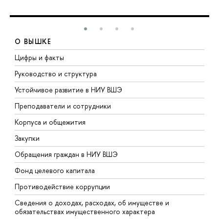
О ВЫШКЕ
Цифры и факты
Л
Руководство и структура
Д
Устойчивое развитие в НИУ ВШЭ
О
Преподаватели и сотрудники
П
Корпуса и общежития
В
Закупки
П
Обращения граждан в НИУ ВШЭ
А
Фонд целевого капитала
Д
Противодействие коррупции
Ц
Сведения о доходах, расходах, об имуществе и
Б
обязательствах имущественного характера
О