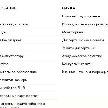
ЗОВАНИЕ
НАУКА
Научные подразделения
вская подготовка
Исследовательские проекты
иады
Мониторинги
в бакалавриат
Диссертационные советы
Защиты диссертаций
в магистратуру
Академическое развитие
нтура
Конкурсы и гранты
ительное образование
Внешние научно-информаци
развития карьеры
-инкубатор ВШЭ
вательные партнерства
ая связь и взаимодействие с
телями услуг