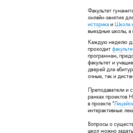
Факультет гуманита
онлайн-занятия дл
историка
и
Школа 
выездные школы, а
Каждую неделю дл
проходит
факульте
программам, предс
факультет и учащи
дверей для абитур
очные, так и диста
Преподаватели и с
рамках проектов 
в проекте "
Лицейс
интерактивные лек
Вопросы о существ
школ можно задать