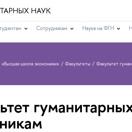
ТАРНЫХ НАУК
тудентам
Сотрудникам
Наука на ФГН
Н
т «Высшая школа экономики»
Факультеты
Факультет гуман
ьтет гуманитарных
никам