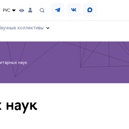
РУС
аучные коллективы
итарных наук
 наук