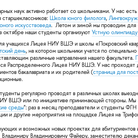
рных наук активно работает со школьниками. У нас есть
я старшеклассников:
Школа юного филолога
,
Лингвокруж
юного искусствоведа
. Летом и зимой мы проводим для
 в октябре наши студенты организуют
Устную олимпиаду 
я учащихся Лицея НИУ ВШЭ и школы «Покровский квар
тский день
, на котором школьники учатся по специальн
тавляющим различные направления нашего факультета.
еся Распределенного Лицея НИУ ВШЭ. У нас проходят 
иентов бакалавриата и их родителей (
страница для пос
нционные.
туденты регулярно проводят в различных школах выезд
НИУ ВШЭ или по инициативе принимающей стороны. Мы 
кие среды
": раз в месяц преподаватели и студенты ФГН
ции и другие мероприятия на площадке Лицея на Трифо
ующих и возможных новых проектах для абитуриентов 
 Владимиру Владимировичу Файеру, заместителю декан