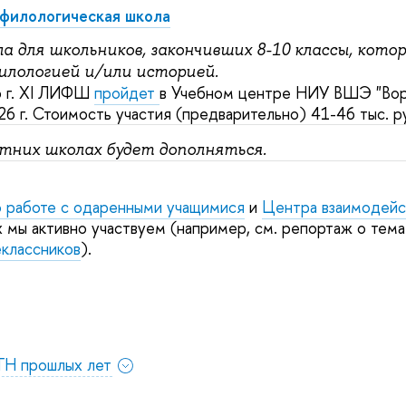
филологическая школа
а для школьников, закончивших 8-10 классы, кото
лологией и/или историей.
6 г. ХI ЛИФШ
пройдет
в Учебном центре НИУ ВШЭ "Вор
026 г. Стоимость участия (предварительно) 41-46 тыс. 
тних школах будет дополняться.
 работе с одаренными учащимися
и
Центра взаимодейс
х мы активно участвуем (например, см. репортаж о тем
классников
).
ГН прошлых лет