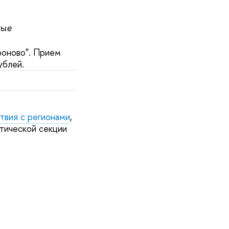
рые
оново". Прием
рублей.
твия с регионами
,
атической секции