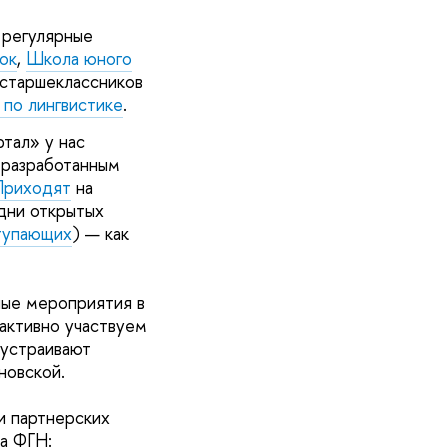
 регулярные
ок
,
Школа юного
 старшеклассников
по лингвистике
.
тал» у нас
о разработанным
Приходят
на
дни открытых
тупающих
) — как
ные мероприятия в
активно участвуем
 устраивают
новской.
и партнерских
а ФГН: