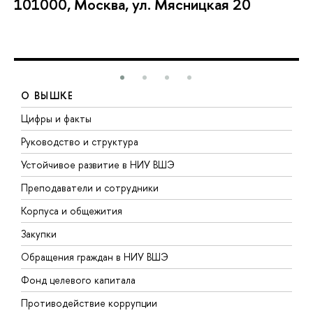
101000, Москва, ул. Мясницкая 20
О ВЫШКЕ
Цифры и факты
Л
Руководство и структура
Д
Устойчивое развитие в НИУ ВШЭ
О
Преподаватели и сотрудники
П
Корпуса и общежития
В
Закупки
П
Обращения граждан в НИУ ВШЭ
А
Фонд целевого капитала
Д
Противодействие коррупции
Ц