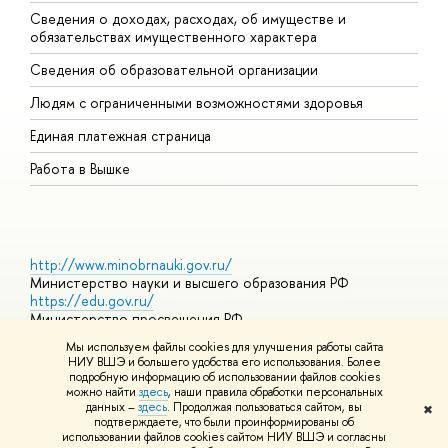
Сведения о доходах, расходах, об имуществе и
Б
обязательствах имущественного характера
О
Сведения об образовательной организации
О
Людям с ограниченными возможностями здоровья
Единая платежная страница
Работа в Вышке
http://www.minobrnauki.gov.ru/
Министерство науки и высшего образования РФ
https://edu.gov.ru/
Министерство просвещения РФ
https://elearning.hse.ru/mooc
Мы используем файлы cookies для улучшения работы сайта
Массовые открытые онлайн-курсы
НИУ ВШЭ и большего удобства его использования. Более
подробную информацию об использовании файлов cookies
можно найти
здесь
, наши правила обработки персональных
данных –
здесь
. Продолжая пользоваться сайтом, вы
✖
© НИУ ВШЭ 1993–2026
Адреса и контакты
Условия
подтверждаете, что были проинформированы об
использования материалов
Политика конфиденциальности
Карта
использовании файлов cookies сайтом НИУ ВШЭ и согласны
сайта