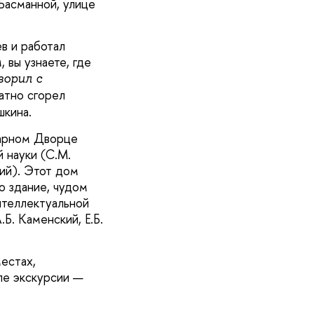
Басманной, улице
в и работал
 вы узнаете, где
ворил с
ратно сгорел
шкина.
дарном Дворце
 науки (С.М.
кий). Этот дом
о здание, чудом
нтеллектуальной
Б. Каменский, Е.Б.
естах,
ле экскурсии —