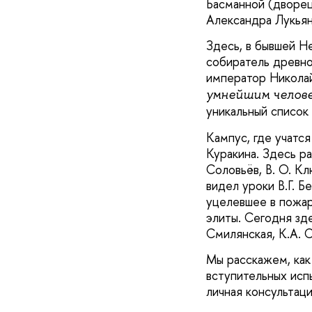
Басманной (дворец
Александра Лукьян
Здесь, в бывшей Н
собиратель древно
император Николай
умнейшим челов
уникальный список
Кампус, где учатс
Куракина. Здесь р
Соловьёв, В. О. Кл
идел уроки В.Г. Бе
уцелевшее в пожар
элиты. Сегодня зд
Смилянская, К.А. С
Мы расскажем, как
ступительных испы
личная консультац