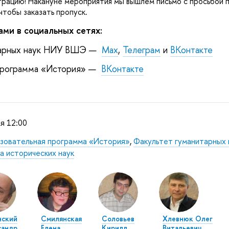
трацию! Накануне мероприятия мы вышлем письмо с просьбой 
чтобы заказать пропуск.
ами в социальных сетях:
тарных наук НИУ ВШЭ —
Мах
,
Телеграм
и
Контакте
программа «История» —
Контакте
я 12:00
зовательная программа «История»
,
Факультет гуманитарных 
а исторических наук
нский
Смилянская
Соловье
Хлевнюк Оле
сандр
Елена
Кирилл
итальевич