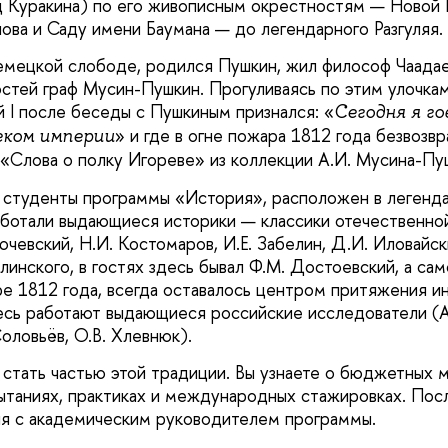
 Куракина) по его живописным окрестностям — Новой 
ова и Саду имени Баумана — до легендарного Разгуляя.
емецкой слободе, родился Пушкин, жил философ Чаадае
стей граф Мусин-Пушкин. Прогуливаясь по этим улочкам,
 I после беседы с Пушкиным признался: «
Сегодня я го
» и где в огне пожара 1812 года безвозв
еком империи
 «Слова о полку Игореве» из коллекции А.И. Мусина-Пу
я студенты программы «История», расположен в леген
аботали выдающиеся историки — классики отечественной
ючевский, Н.И. Костомаров, И.Е. Забелин, Д.И. Иловайс
линского, в гостях здесь бывал Ф.М. Достоевский, а сам
е 1812 года, всегда оставалось центром притяжения и
есь работают выдающиеся российские исследователи (А.
оловьёв, О.В. Хлевнюк).
 стать частью этой традиции. Вы узнаете о бюджетных м
таниях, практиках и международных стажировках. Пос
ия с академическим руководителем программы.