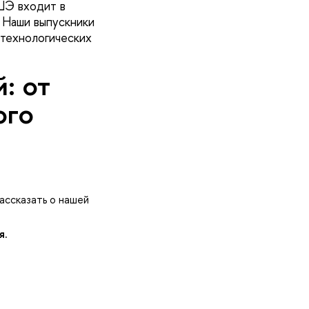
 ВШЭ входит
 Наши выпускники
 технологических
: от
ого
ассказать о нашей
я.