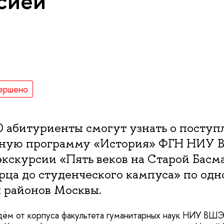
сией
ершено
00 абитуриенты смогут узнать о поступ
ьную программу «История» ФГН НИУ 
экскурсии «Пять веков на Старой Басм
рца до студенческого кампуса» по одн
 районов Москвы.
ём от корпуса факультета гуманитарных наук НИУ ВШЭ