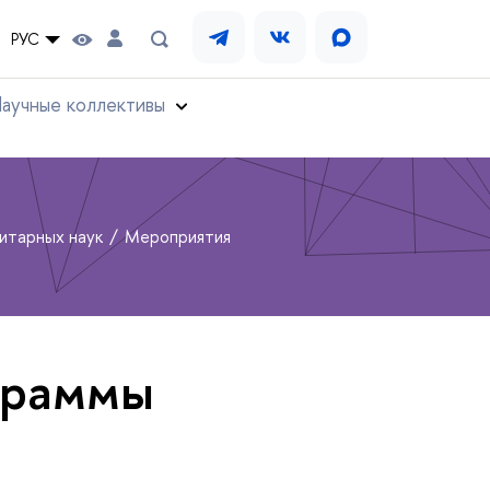
РУС
аучные коллективы
нитарных наук
Мероприятия
граммы