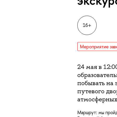
экскур
16+
Мероприятие зав
24 мая в 12:
образовател
побывать на 
путевого дво
атмосферных
Маршрут: мы пройд