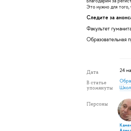
Благодарим за регис
Это нужно для того, 
Следите за анонс
Факультет гумани
Образовательная 
24 ма
Дата
Обра
статье
Школ
упомянуты
Персоны
Каме
Алек