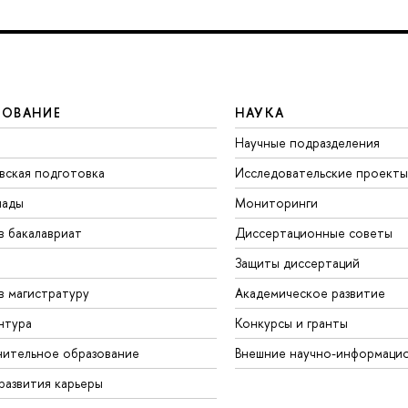
ЗОВАНИЕ
НАУКА
Научные подразделения
вская подготовка
Исследовательские проекты
иады
Мониторинги
в бакалавриат
Диссертационные советы
Защиты диссертаций
в магистратуру
Академическое развитие
нтура
Конкурсы и гранты
ительное образование
нешние научно-информацио
развития карьеры