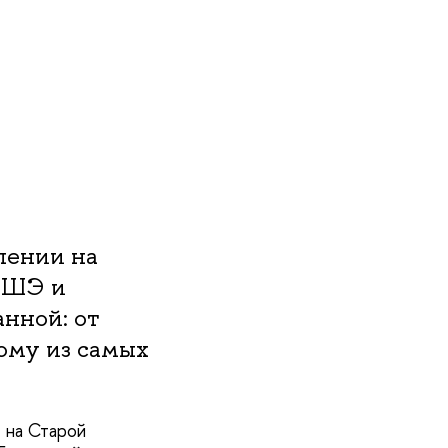
лении на
ВШЭ и
анной: от
ому из самых
 на Старой