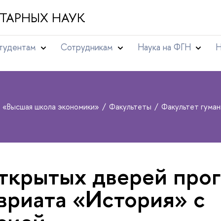
ТАРНЫХ НАУК
тудентам
Сотрудникам
Наука на ФГН
Н
т «Высшая школа экономики»
Факультеты
Факультет гума
ткрытых дверей про
риата «История» с