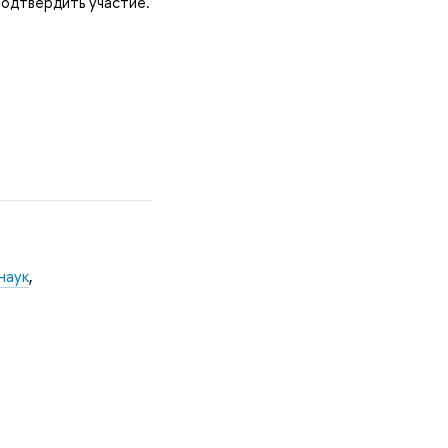
подтвердить участие.
наук
,