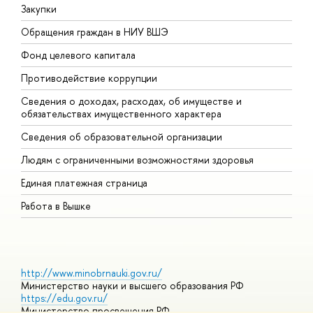
Закупки
П
Обращения граждан в НИУ ВШЭ
А
Фонд целевого капитала
Д
Противодействие коррупции
Ц
Сведения о доходах, расходах, об имуществе и
Б
обязательствах имущественного характера
О
Сведения об образовательной организации
О
Людям с ограниченными возможностями здоровья
Единая платежная страница
Работа в Вышке
http://www.minobrnauki.gov.ru/
Министерство науки и высшего образования РФ
https://edu.gov.ru/
Министерство просвещения РФ