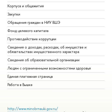
Корпуса и общежития
В
Закупки
П
Обращения граждан в НИУ ВШЭ
А
Фонд целевого капитала
Д
Противодействие коррупции
Ц
Сведения о доходах, расходах, об имуществе и
Б
обязательствах имущественного характера
О
Сведения об образовательной организации
О
Людям с ограниченными возможностями здоровья
Единая платежная страница
Работа в Вышке
http://www.minobrnauki.gov.ru/