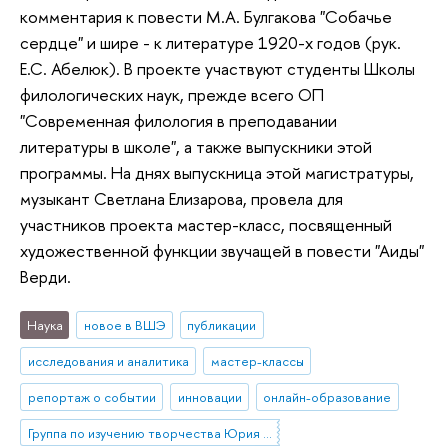
комментария к повести М.А. Булгакова "Собачье
сердце" и шире - к литературе 1920-х годов (рук.
Е.С. Абелюк). В проекте участвуют студенты Школы
филологических наук, прежде всего ОП
"Современная филология в преподавании
литературы в школе", а также выпускники этой
программы. На днях выпускница этой магистратуры,
музыкант Светлана Елизарова, провела для
участников проекта мастер-класс, посвященный
художественной функции звучащей в повести "Аиды"
Верди.
Наука
новое в ВШЭ
публикации
исследования и аналитика
мастер-классы
репортаж о событии
инновации
онлайн-образование
Группа по изучению творчества Юрия Любимова и режиссерского театра XX-XXI вв.