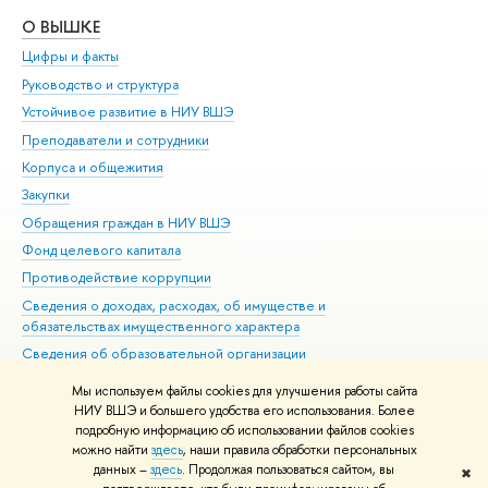
О ВЫШКЕ
ОБ
Цифры и факты
Ли
Руководство и структура
Дов
Устойчивое развитие в НИУ ВШЭ
Ол
Преподаватели и сотрудники
При
Корпуса и общежития
Вы
Закупки
При
Обращения граждан в НИУ ВШЭ
Ас
Фонд целевого капитала
До
Противодействие коррупции
Цен
Сведения о доходах, расходах, об имуществе и
Би
обязательствах имущественного характера
Об
Сведения об образовательной организации
Обр
Людям с ограниченными возможностями здоровья
Мы используем файлы cookies для улучшения работы сайта
Единая платежная страница
НИУ ВШЭ и большего удобства его использования. Более
подробную информацию об использовании файлов cookies
Работа в Вышке
можно найти
здесь
, наши правила обработки персональных
данных –
здесь
. Продолжая пользоваться сайтом, вы
✖
Редактору