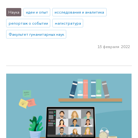
Наука
идеи и опыт
исследования и аналитика
репортаж о событии
магистратура
Факультет гуманитарных наук
15 февраля 2022