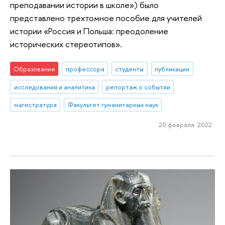
преподавании истории в школе») было
представлено трехтомное пособие для учителей
истории «Россия и Польша: преодоление
исторических стереотипов».
Образование
профессора
студенты
публикации
исследования и аналитика
репортаж о событии
магистратура
Факультет гуманитарных наук
20 февраля 2022