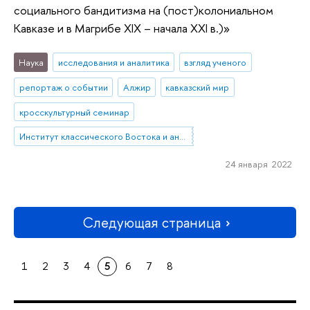
социального бандитизма на (пост)колониальном
Кавказе и в Магрибе XIX – начала XXI в.)»
Наука
исследования и аналитика
взгляд ученого
репортаж о событии
Алжир
кавказский мир
кросскультурный семинар
Институт классического Востока и античности
24 января 2022
Следующая страница
1
2
3
4
5
6
7
8