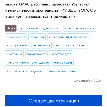
района ХМАО работала совместная Уральская
лингвистическая экспедиция НИУ ВШЭ и МГУ. Об
экспедиции рассказывают её участники.
Наука
достижения
идеи и опыт
конструктор успеха
профессора
студенты
исследования и аналитика
взгляд ученого
экспертиза
репортаж о событии
инновации
бакалавриат
магистратура
лингвистическая экспедиция
малые языки
Хантыйская экспедиция
Школа лингвистики
10 сентября 2019
Следующая страница