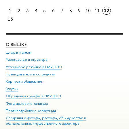
1
2
3
4
5
6
7
8
9
10
11
12
13
О ВЫШКЕ
ОБ
Цифры и факты
Ли
Руководство и структура
Дов
Устойчивое развитие в НИУ ВШЭ
Ол
Преподаватели и сотрудники
При
Корпуса и общежития
Вы
Закупки
При
Обращения граждан в НИУ ВШЭ
Ас
Фонд целевого капитала
До
Противодействие коррупции
Цен
Сведения о доходах, расходах, об имуществе и
Би
обязательствах имущественного характера
Об