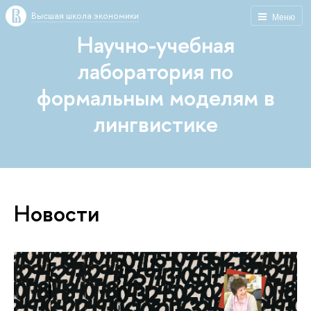
Высшая школа экономики
Меню
Научно-учебная
лаборатория по
формальным моделям в
лингвистике
Новости