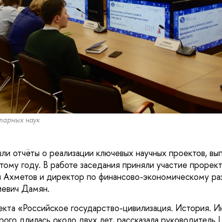
арных наук
шли отчёты о реализации ключевых научных проектов, вы
 этому году. В работе заседания приняли участие прор
 Ахметов и директор по финансово-экономическому 
евич Дамян.
екта «Российское государство-цивилизация. История. И
рого длилась около двух лет, рассказала руководитель