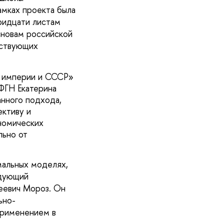
амках проекта была
ридцати листам
сновам российской
тствующих
й империи и СССР»
ФГН Екатерина
нного подхода,
ктиву и
ономических
льно от
мальных моделях,
едующий
еевич Мороз. Он
ьно-
применением в