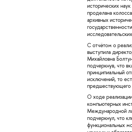
исторических наук 
проделана колосса
архивных историче
государственности
исследовательских
С отчётом о реали
выступила директо
Михайловна Болтун
подчеркнув, что в
принципиальный от
исключений, то ест
предшествующего и
О ходе реализации
компьютерных инст
Международной ла
подчеркнул, что к
функциональных мо