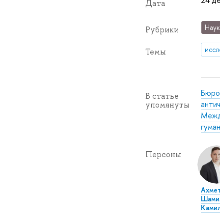
24 де
Дата
Наук
Рубрики
иссл
Темы
Бюро
В статье
анти
упомянуты
Межд
гума
Персоны
Ахме
Шами
Ками