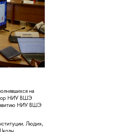
полнявшихся на
ектор НИУ ВШЭ
развитию НИУ ВШЭ
нституции. Люди»,
 Школы