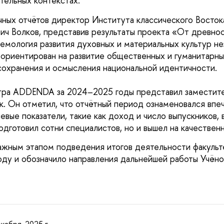
тельных контекстах.
чных отчётов директор Института классического Восток
ч Волков, представив результаты проекта «От древно
емология развития духовных и материальных культур н
ориентирован на развитие общественных и гуманитарны
сохранения и осмысления национальной идентичности.
тра ADDENDA за 2024–2025 годы представил заместите
. Он отметил, что отчётный период ознаменовался вп
евые показатели, такие как доход и число выпускников, 
дготовил сотни специалистов, но и вышел на качествен
ажным этапом подведения итогов деятельности факульт
оду и обозначило направления дальнейшей работы Учёно