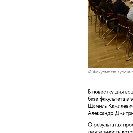
© Факультет гуманит
В повестку дня во
базе факультета в
Шамиль Камилевич
Александр Дмитри
О результатах про
деятельность кото