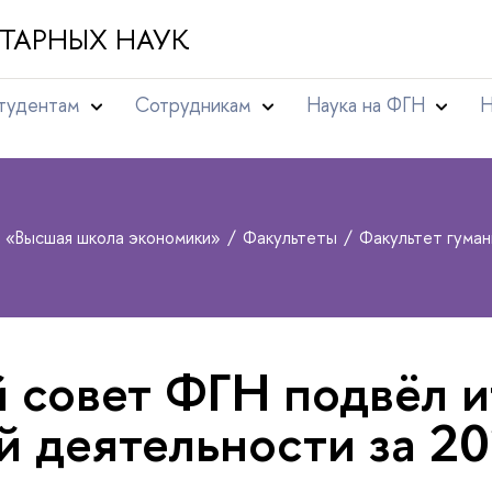
ТАРНЫХ НАУК
тудентам
Сотрудникам
Наука на ФГН
Н
т «Высшая школа экономики»
Факультеты
Факультет гума
 совет ФГН подвёл и
й деятельности за 20