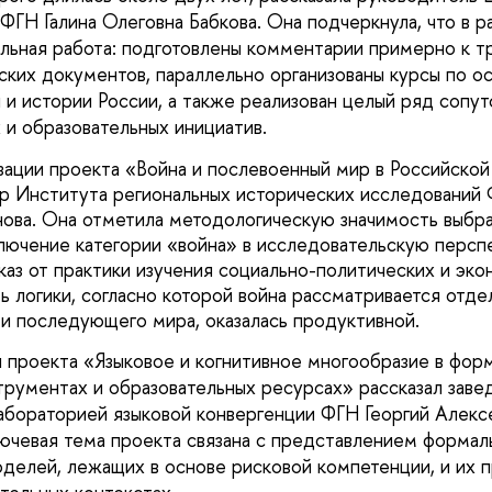
ФГН Галина Олеговна Бабкова. Она подчеркнула, что в р
льная работа: подготовлены комментарии примерно к т
ских документов, параллельно организованы курсы по о
 и истории России, а также реализован целый ряд сопу
 и образовательных инициатив.
зации проекта «Война и послевоенный мир в Российско
р Института региональных исторических исследований 
ова. Она отметила методологическую значимость выбра
ключение категории
«
война
»
в исследовательскую перспе
каз от практики изучения социально-политических и эк
ь логики, согласно которой война рассматривается отде
 последующего мира, оказалась продуктивной.
 проекта «Языковое и когнитивное многообразие в фор
рументах и образовательных ресурсах» рассказал зав
бораторией языковой конвергенции ФГН Георгий Алекс
лючевая тема проекта связана с представлением формал
делей, лежащих в основе рисковой компетенции, и их 