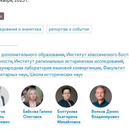
кабря, 2025 г.
а
едования и аналитика
репортаж о событии
 дополнительного образования
,
Институт классического Вост
чности
,
Институт региональных исторических исследований
,
ународная лаборатория языковой конвергенции
,
Факультет
нитарных наук
,
Школа исторических наук
тов
Бабкова Галина
Болтунова
Волков Денис
ль
Олеговна
Екатерина
Владимирович
левич
Михайловна