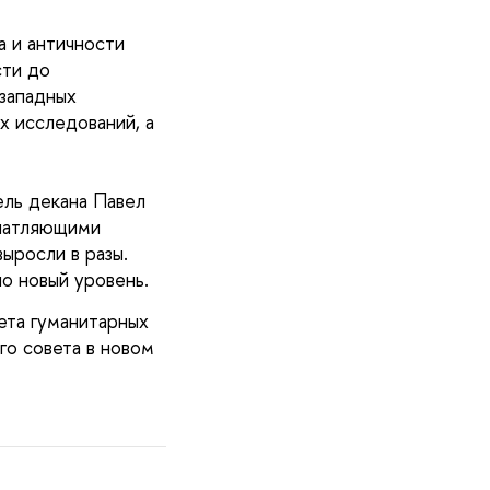
а и античности
сти до
езападных
х исследований, а
ль декана Павел
ечатляющими
выросли в разы.
но новый уровень.
ета гуманитарных
го совета в новом