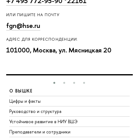
+7 495 772-95-90 *22161
ИЛИ ПИШИТЕ НА ПОЧТУ
fgn@hse.ru
АДРЕС ДЛЯ КОРРЕСПОНДЕНЦИИ:
101000, Москва, ул. Мясницкая 20
О ВЫШКЕ
Цифры и факты
Л
Руководство и структура
Д
Устойчивое развитие в НИУ ВШЭ
О
Преподаватели и сотрудники
П