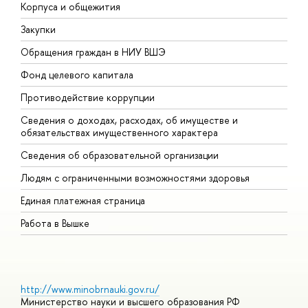
Корпуса и общежития
В
Закупки
П
Обращения граждан в НИУ ВШЭ
А
Фонд целевого капитала
Д
Противодействие коррупции
Ц
Сведения о доходах, расходах, об имуществе и
Б
обязательствах имущественного характера
О
Сведения об образовательной организации
О
Людям с ограниченными возможностями здоровья
Единая платежная страница
Работа в Вышке
http://www.minobrnauki.gov.ru/
Министерство науки и высшего образования РФ