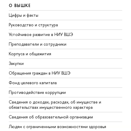
О ВЫШКЕ
Цифры и факты
Л
Руководство и структура
Д
Устойчивое развитие в НИУ ВШЭ
О
Преподаватели и сотрудники
П
Корпуса и общежития
В
Закупки
П
Обращения граждан в НИУ ВШЭ
А
Фонд целевого капитала
Д
Противодействие коррупции
Ц
Сведения о доходах, расходах, об имуществе и
Б
обязательствах имущественного характера
О
Сведения об образовательной организации
О
Людям с ограниченными возможностями здоровья