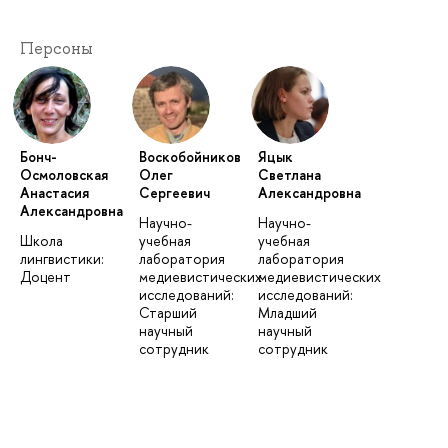
Персоны
Бонч-
Воскобойников
Яцык
Осмоловская
Олег
Светлана
Анастасия
Сергеевич
Александровна
Александровна
Научно-
Научно-
Школа
учебная
учебная
лингвистики:
лаборатория
лаборатория
Доцент
медиевистических
медиевистических
исследований:
исследований:
Старший
Младший
научный
научный
сотрудник
сотрудник