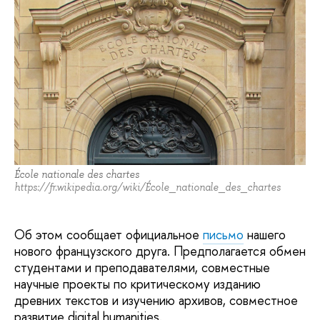
École nationale des chartes
https://fr.wikipedia.org/wiki/École_nationale_des_chartes
Об этом сообщает официальное
письмо
нашего
нового французского друга. Предполагается обмен
студентами и преподавателями, совместные
научные проекты по критическому изданию
древних текстов и изучению архивов, совместное
развитие digital humanities.