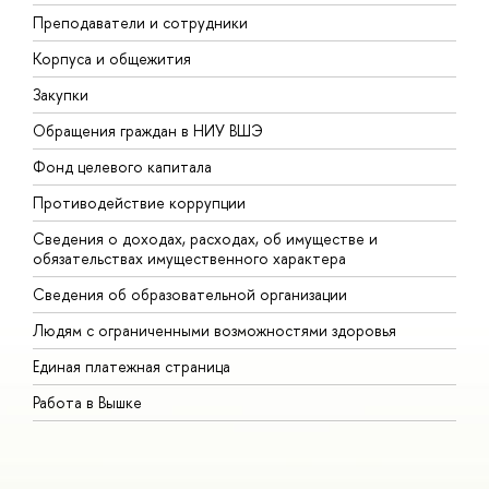
Преподаватели и сотрудники
П
Корпуса и общежития
В
Закупки
П
Обращения граждан в НИУ ВШЭ
А
Фонд целевого капитала
Д
Противодействие коррупции
Ц
Сведения о доходах, расходах, об имуществе и
Б
обязательствах имущественного характера
О
Сведения об образовательной организации
О
Людям с ограниченными возможностями здоровья
Единая платежная страница
Работа в Вышке