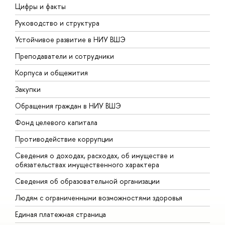
Цифры и факты
Л
Руководство и структура
Д
Устойчивое развитие в НИУ ВШЭ
О
Преподаватели и сотрудники
П
Корпуса и общежития
В
Закупки
П
Обращения граждан в НИУ ВШЭ
А
Фонд целевого капитала
Д
Противодействие коррупции
Ц
Сведения о доходах, расходах, об имуществе и
Б
обязательствах имущественного характера
О
Сведения об образовательной организации
О
Людям с ограниченными возможностями здоровья
Единая платежная страница