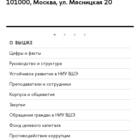
101000, Москва, ул. Мясницкая 20
О ВЫШКЕ
Цифры и факты
Л
Руководство и структура
Д
Устойчивое развитие в НИУ ВШЭ
О
Преподаватели и сотрудники
П
Корпуса и общежития
В
Закупки
П
Обращения граждан в НИУ ВШЭ
А
Фонд целевого капитала
Д
Противодействие коррупции
Ц