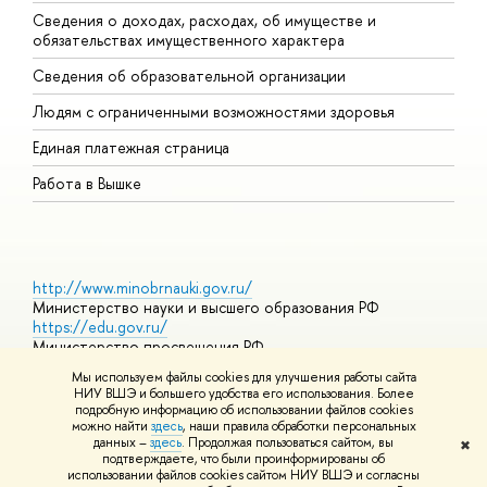
Сведения о доходах, расходах, об имуществе и
Б
обязательствах имущественного характера
О
Сведения об образовательной организации
О
Людям с ограниченными возможностями здоровья
Единая платежная страница
Работа в Вышке
http://www.minobrnauki.gov.ru/
Министерство науки и высшего образования РФ
https://edu.gov.ru/
Министерство просвещения РФ
https://elearning.hse.ru/mooc
Мы используем файлы cookies для улучшения работы сайта
Массовые открытые онлайн-курсы
НИУ ВШЭ и большего удобства его использования. Более
подробную информацию об использовании файлов cookies
можно найти
здесь
, наши правила обработки персональных
данных –
здесь
. Продолжая пользоваться сайтом, вы
✖
© НИУ ВШЭ 1993–2026
Адреса и контакты
Условия
подтверждаете, что были проинформированы об
использования материалов
Политика конфиденциальности
Карта
использовании файлов cookies сайтом НИУ ВШЭ и согласны
сайта