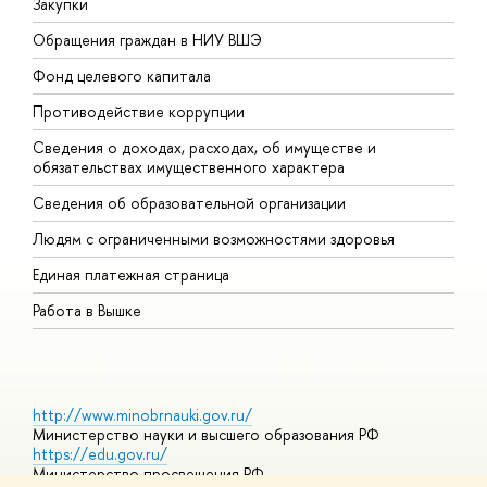
Закупки
П
Обращения граждан в НИУ ВШЭ
А
Фонд целевого капитала
Д
Противодействие коррупции
Ц
Сведения о доходах, расходах, об имуществе и
Б
обязательствах имущественного характера
О
Сведения об образовательной организации
О
Людям с ограниченными возможностями здоровья
Единая платежная страница
Работа в Вышке
http://www.minobrnauki.gov.ru/
Министерство науки и высшего образования РФ
https://edu.gov.ru/
Министерство просвещения РФ